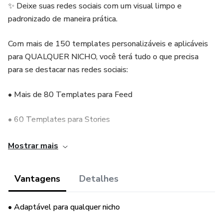
✨ Deixe suas redes sociais com um visual limpo e
padronizado de maneira prática.
Com mais de 150 templates personalizáveis e aplicáveis
para QUALQUER NICHO, você terá tudo o que precisa
para se destacar nas redes sociais:
• Mais de 80 Templates para Feed
• 60 Templates para Stories
• 11 Carrosséis Infinitos
Mostrar mais
• 2 Layouts para Sites (formato Web e mobile)
Vantagens
Detalhes
• 6 Modelos de Banners
• Adaptável para qualquer nicho
🔓 E o melhor de tudo, você só precisa pagar uma vez para