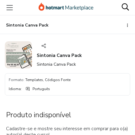
Ir
Ir
Ir
para
para
para
o
o
o
conteúdo
pagamento
rodapé
Sintonia Canva Pack
principal
Sintonia Canva Pack
Sintonia Canva Pack
Formato
:
Templates, Códigos Fonte
Idioma
:
Português
Produto indisponível
Cadastre-se e mostre seu interesse em comprar para o(a)
autor(a) deste curso!