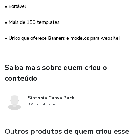
ter acesso a todo o conteúdo!
• Editável
👉 Não perca mais tempo criando do zero. Com o Sintonia
• Mais de 150 templates
Canva Pack, você economiza tempo e energia, deixando a
criatividade fluir.
• Único que oferece Banners e modelos para website!
Adquira o seu!
Saiba mais sobre quem criou o
conteúdo
Sintonia Canva Pack
3 Ano Hotmarter
Outros produtos de quem criou esse