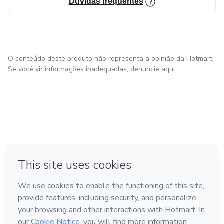
Dúvidas frequentes
O conteúdo deste produto não representa a opinião da Hotmart.
Se você vir informações inadequadas,
denuncie aqui
em Bogotá
em Amsterdam
em Madrid
na Cidade do México
Feito com
❤
em Belo Horizonte
Conheça a Hotmart