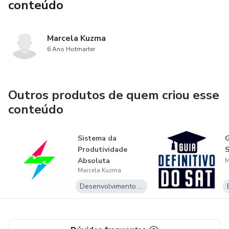
conteúdo
Marcela Kuzma
6 Ano Hotmarter
Outros produtos de quem criou esse
conteúdo
Sistema da
G
Produtividade
Absoluta
M
Marcela Kuzma
Desenvolvimento Pessoal