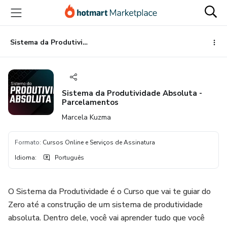
Ir
Ir
Ir
para
para
para
o
o
o
conteúdo
pagamento
rodapé
Sistema da Produtividade Absoluta - Parcelamentos
principal
Sistema da Produtividade Absoluta -
Parcelamentos
Marcela Kuzma
Formato
:
Cursos Online e Serviços de Assinatura
Idioma
:
Português
O Sistema da Produtividade é o Curso que vai te guiar do
Zero até a construção de um sistema de produtividade
absoluta. Dentro dele, você vai aprender tudo que você