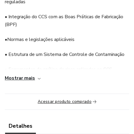
reguladas
• Integração do CCS com as Boas Práticas de Fabricação
(BPF)
•Normas e legislações aplicáveis
• Estrutura de um Sistema de Controle de Contaminação
• Ferramentas de análise de risco aplicadas ao CCS
Mostrar mais
• Construção prática de um plano de CCS
• Integração do CCS com o Programa de Monitoramento
Acessar produto comprado
Ambiental
• Documentação e Data Integrity
Detalhes