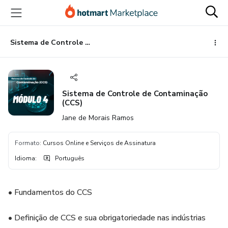
Ir
Ir
Ir
para
para
para
o
o
o
conteúdo
pagamento
rodapé
Sistema de Controle de Contaminação (CCS)
principal
Sistema de Controle de Contaminação
(CCS)
Jane de Morais Ramos
Formato
:
Cursos Online e Serviços de Assinatura
Idioma
:
Português
• Fundamentos do CCS
• Definição de CCS e sua obrigatoriedade nas indústrias