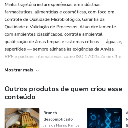
Minha trajetória inclui experiências em indústrias
farmacêuticas, alimentícias e cosméticas, com foco em
Controle de Qualidade Microbiológico, Garantia da
Qualidade e Validação de Processos. Atuo diretamente
com ambientes classificados, controle ambiental,
qualificação de áreas limpas e sistemas críticos — água, ar,
superfícies — sempre alinhada às exigências da Anvisa,
BPF e padrões internacionais como ISO 17025, Annex 1 e
PIC/S.
Mostrar mais
Mas minha atuação vai além da bancada. Sou especialista
em interpretar e aplicar exigências regulatórias com
Outros produtos de quem criou esse
clareza, liderando projetos de validação, análises de risco,
conteúdo
desvios, OOS, implantação de cultura da qualidade e
melhoria contínua.
Brunch
A
descomplicado
M
Também sou instrutora de cursos técnicos e aplicados,
Jane de Morais Ramos