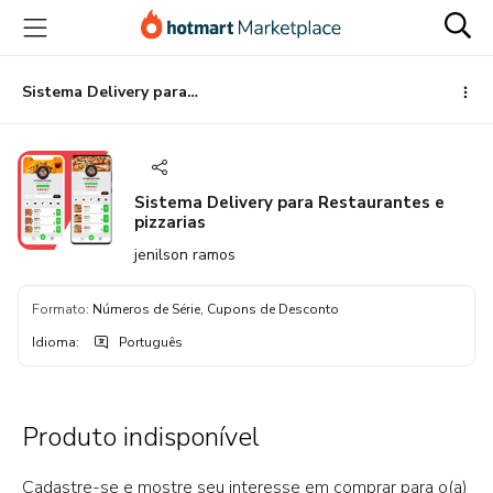
Ir
Ir
Ir
para
para
para
o
o
o
conteúdo
pagamento
rodapé
Sistema Delivery para Restaurantes e pizzarias
principal
Sistema Delivery para Restaurantes e
pizzarias
jenilson ramos
Formato
:
Números de Série, Cupons de Desconto
Idioma
:
Português
Produto indisponível
Cadastre-se e mostre seu interesse em comprar para o(a)