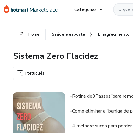
Ir
Ir
Ir
Categorias
para
para
para
o
o
o
conteúdo
pagamento
rodapé
Home
Saúde e esporte
Emagrecimento
principal
Sistema Zero Flacidez
Português
-Rotina de3Passos”para remov
-Como eliminar a “barriga de 
-4 melhore sucos para perder 