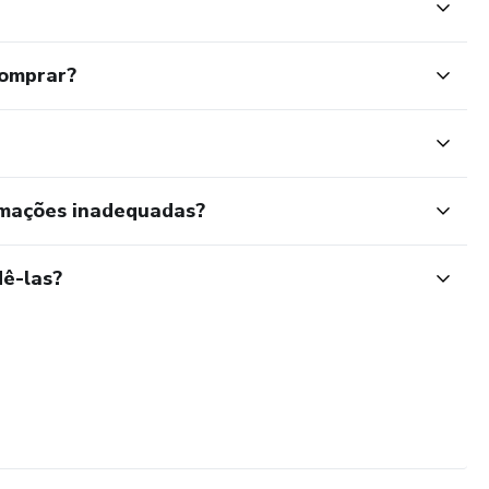
comprar?
rmações inadequadas?
ê-las?