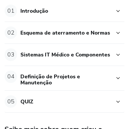
Professores: Eng. Felipe Marin Gomes e João Paulo
01
Introdução
Ferreira
02
Esquema de aterramento e Normas
03
Sistemas IT Médico e Componentes
04
Definição de Projetos e
Manutenção
05
QUIZ