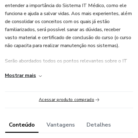
entender a importância do Sistema IT Médico, como ele
funciona e ajuda a salvar vidas. Aos mais experientes, além
de consolidar os conceitos com os quais já estão
familiarizados, será possível sanar as dúvidas, receber
vasto material e certificado de conclusão do curso (o curso
não capacita para realizar manutenção nos sistemas).
Serão abordados todos os pontos relevantes sobre o IT
Médico: Normas, conceitos, projetos, onde instalar, tipos
Mostrar mais
de sistemas, e a importância da realização de manutenção
anual preventiva e treinamentos constantes da equipe de
manutenção.
Acessar produto comprado
Para cada turma aberta será criado um grupo no Telegram
visando enriquecer a experiência dos alunos. Esperamos a
sua inscrição e que o curso seja muito proveitoso para a sua
Conteúdo
Vantagens
Detalhes
carreira!