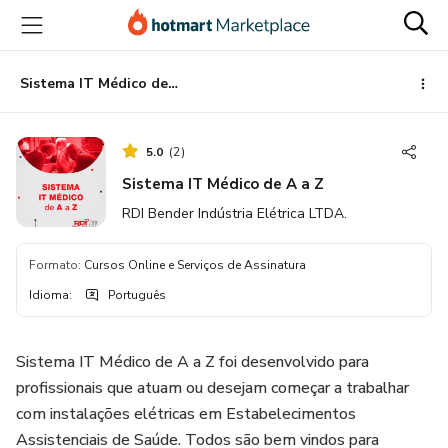
Ir
Ir
Ir
para
para
para
o
o
o
conteúdo
pagamento
rodapé
Sistema IT Médico de A a Z
principal
5.0
(
2
)
Sistema IT Médico de A a Z
RDI Bender Indústria Elétrica LTDA.
Formato
:
Cursos Online e Serviços de Assinatura
Idioma
:
Português
Sistema IT Médico de A a Z foi desenvolvido para
profissionais que atuam ou desejam começar a trabalhar
com instalações elétricas em Estabelecimentos
Assistenciais de Saúde. Todos são bem vindos para