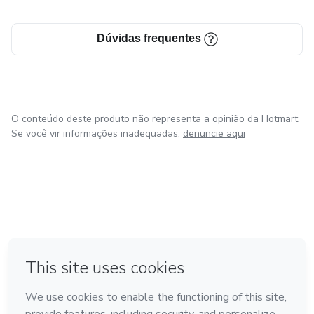
Dúvidas frequentes
O conteúdo deste produto não representa a opinião da Hotmart.
Se você vir informações inadequadas,
denuncie aqui
em Amsterdam
em Madrid
em Bogotá
Feito com
❤
em Belo Horizonte
na Cidade do México