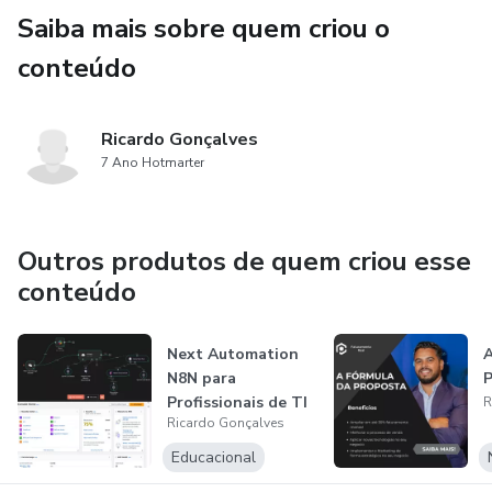
Saiba mais sobre quem criou o
conteúdo
Ricardo Gonçalves
7 Ano Hotmarter
Outros produtos de quem criou esse
conteúdo
Next Automation
A
N8N para
P
Profissionais de TI
R
Ricardo Gonçalves
Educacional