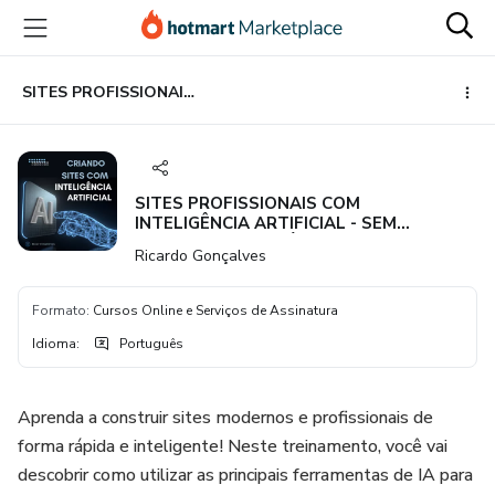
Ir
Ir
Ir
para
para
para
o
o
o
conteúdo
pagamento
rodapé
SITES PROFISSIONAIS COM INTELIGÊNCIA ARTIFICIAL - SEM CONHECIMENTO TÉCNICO E SEM EXPERIÊNCIA COM SITES
principal
SITES PROFISSIONAIS COM
INTELIGÊNCIA ARTIFICIAL - SEM
CONHECIMENTO TÉCNICO E SEM
Ricardo Gonçalves
EXPERIÊNCIA COM SITES
Formato
:
Cursos Online e Serviços de Assinatura
Idioma
:
Português
Aprenda a construir sites modernos e profissionais de
forma rápida e inteligente! Neste treinamento, você vai
descobrir como utilizar as principais ferramentas de IA para