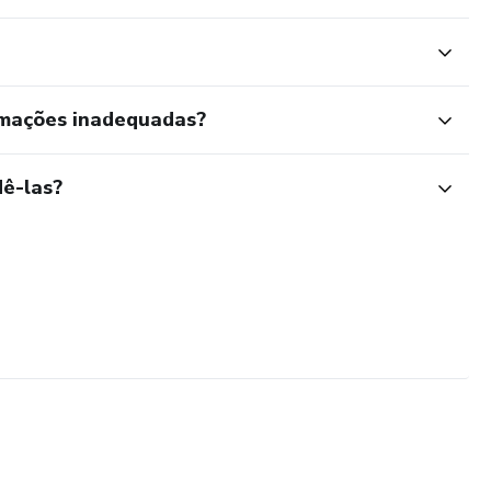
rmações inadequadas?
ê-las?