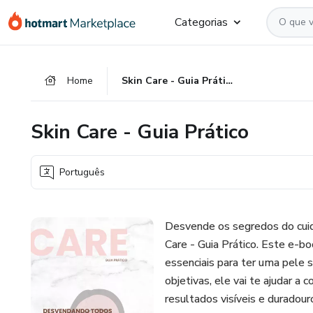
Ir
Ir
Ir
Categorias
para
para
para
o
o
o
conteúdo
pagamento
rodapé
Home
Skin Care - Guia Prático
principal
Skin Care - Guia Prático
Português
Desvende os segredos do cuid
Care - Guia Prático. Este e-bo
essenciais para ter uma pele 
objetivas, ele vai te ajudar a 
resultados visíveis e duradour