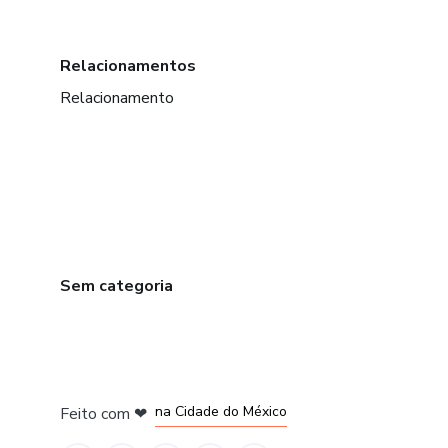
Relacionamentos
Relacionamento
Sem categoria
em Bogotá
em Amsterdam
em Madrid
na Cidade do México
Feito com
❤
em Belo Horizonte