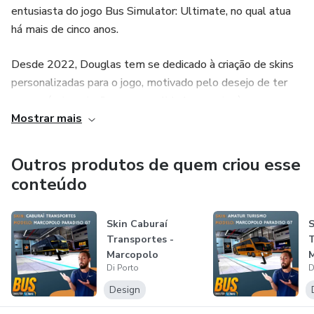
entusiasta do jogo Bus Simulator: Ultimate, no qual atua
há mais de cinco anos.
Desde 2022, Douglas tem se dedicado à criação de skins
personalizadas para o jogo, motivado pelo desejo de ter
suas próprias criações com qualidade superior às
Mostrar mais
disponíveis na internet.
Sua jornada é marcada pela busca constante de aprender e
Outros produtos de quem criou esse
ensinar, refletindo sua paixão pela escrita e pela
conteúdo
criatividade.
Skin Caburaí
S
Atualmente, segue sua vida como criador de conteúdo
Transportes -
T
digital.
Marcopolo
Di Porto
D
Paradiso G7
P
Design