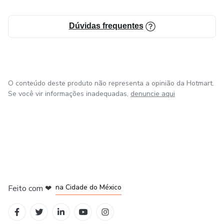
Dúvidas frequentes
O conteúdo deste produto não representa a opinião da Hotmart.
Se você vir informações inadequadas,
denuncie aqui
em Bogotá
em Amsterdam
em Madrid
na Cidade do México
Feito com
❤
em Belo Horizonte