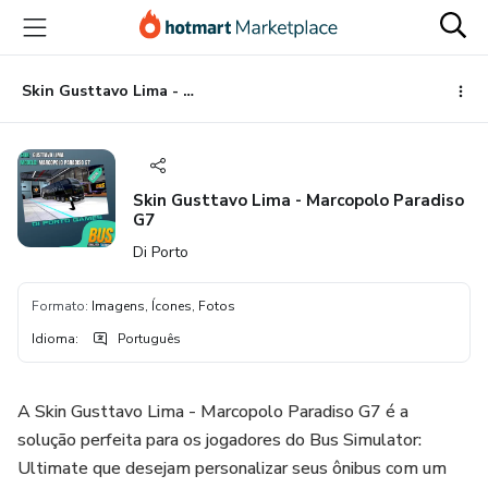
Ir
Ir
Ir
para
para
para
o
o
o
conteúdo
pagamento
rodapé
Skin Gusttavo Lima - Marcopolo Paradiso G7
principal
Skin Gusttavo Lima - Marcopolo Paradiso
G7
Di Porto
Formato
:
Imagens, Ícones, Fotos
Idioma
:
Português
A Skin Gusttavo Lima - Marcopolo Paradiso G7 é a
solução perfeita para os jogadores do Bus Simulator:
Ultimate que desejam personalizar seus ônibus com um