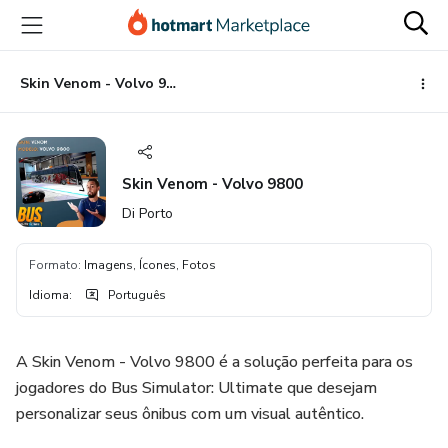
Ir
Ir
Ir
para
para
para
o
o
o
conteúdo
pagamento
rodapé
Skin Venom - Volvo 9800
principal
Skin Venom - Volvo 9800
Di Porto
Formato
:
Imagens, Ícones, Fotos
Idioma
:
Português
A Skin Venom - Volvo 9800 é a solução perfeita para os
jogadores do Bus Simulator: Ultimate que desejam
personalizar seus ônibus com um visual autêntico.