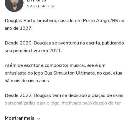
Di Porto
5 Ano Hotmarter
Douglas Porto, brasileiro, nascido em Porto Alegre/RS no
ano de 1997.
Desde 2020, Douglas se aventurou na escrita, publicando
seu primeiro livro em 2021.
Além de escritor e compositor musical, ele é um
entusiasta do jogo Bus Simulator: Ultimate, no qual atua
há mais de cinco anos.
Desde 2022, Douglas tem se dedicado à criação de skins
personalizadas para o jogo, motivado pelo desejo de ter
suas próprias criações com qualidade superior às
Mostrar mais
disponíveis na internet.