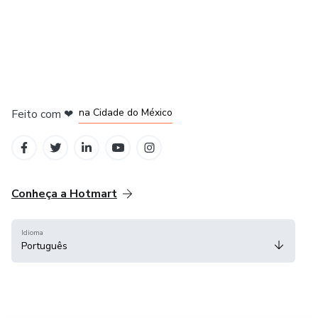
em Bogotá
em Amsterdam
em Madrid
na Cidade do México
Feito com
❤
em Belo Horizonte
Conheça a Hotmart
Idioma
Português