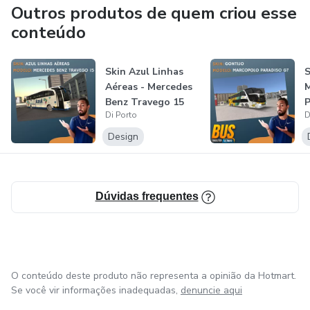
Sua jornada é marcada pela busca constante de aprender e
Outros produtos de quem criou esse
ensinar, refletindo sua paixão pela escrita e pela
conteúdo
criatividade.
Skin Azul Linhas
S
Atualmente, segue sua vida como criador de conteúdo
Aéreas - Mercedes
digital.
Benz Travego 15
P
Di Porto
D
SHD 2011
Design
Dúvidas frequentes
O conteúdo deste produto não representa a opinião da Hotmart.
Se você vir informações inadequadas,
denuncie aqui