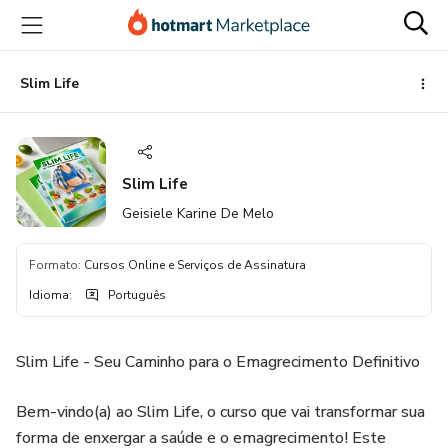
Ir
Ir
Ir
para
para
para
o
o
o
conteúdo
pagamento
rodapé
Slim Life
principal
Slim Life
Geisiele Karine De Melo
Formato
:
Cursos Online e Serviços de Assinatura
Idioma
:
Português
Slim Life - Seu Caminho para o Emagrecimento Definitivo
Bem-vindo(a) ao Slim Life, o curso que vai transformar sua
forma de enxergar a saúde e o emagrecimento! Este