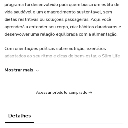
programa foi desenvolvido para quem busca um estilo de
vida saudável e um emagrecimento sustentável, sem
dietas restritivas ou soluções passageiras. Aqui, você
aprenderá a entender seu corpo, criar hábitos duradouros e
desenvolver uma relação equilibrada com a alimentação.
Com orientações práticas sobre nutrição, exercícios
adaptados ao seu ritmo e dicas de bem-estar, o Slim Life
é mais que um curso: é o guia para uma vida leve, ativa e
Mostrar mais
saudável. Nossa abordagem vai muito além da perda de
peso; buscamos promover uma transformação completa,
de corpo e mente, para que você alcance e mantenha os
Acessar produto comprado
resultados com equilíbrio e satisfação.
Slim Life é para você que deseja uma vida mais saudável,
cheia de energia e vitalidade. Pronto(a) para embarcar
Detalhes
nessa jornada e viver a sua melhor versão?