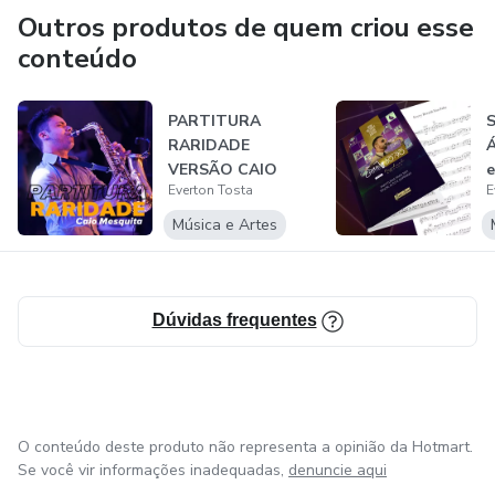
Outros produtos de quem criou esse
conteúdo
PARTITURA
S
RARIDADE
Á
VERSÃO CAIO
e
Everton Tosta
E
MESQUITA
B
Música e Artes
Dúvidas frequentes
O conteúdo deste produto não representa a opinião da Hotmart.
Se você vir informações inadequadas,
denuncie aqui