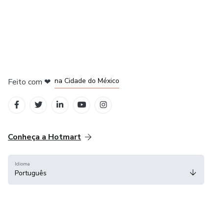
em Bogotá
em Amsterdam
em Madrid
na Cidade do México
Feito com
❤
em Belo Horizonte
Conheça a Hotmart
Idioma
Português