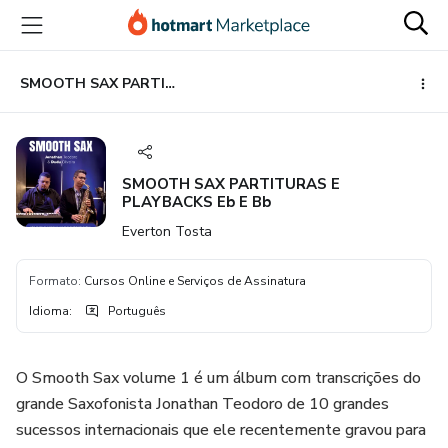
Ir
Ir
Ir
para
para
para
o
o
o
conteúdo
pagamento
rodapé
SMOOTH SAX PARTITURAS E PLAYBACKS Eb E Bb
principal
SMOOTH SAX PARTITURAS E
PLAYBACKS Eb E Bb
Everton Tosta
Formato
:
Cursos Online e Serviços de Assinatura
Idioma
:
Português
O Smooth Sax volume 1 é um álbum com transcrições do
grande Saxofonista Jonathan Teodoro de 10 grandes
sucessos internacionais que ele recentemente gravou para