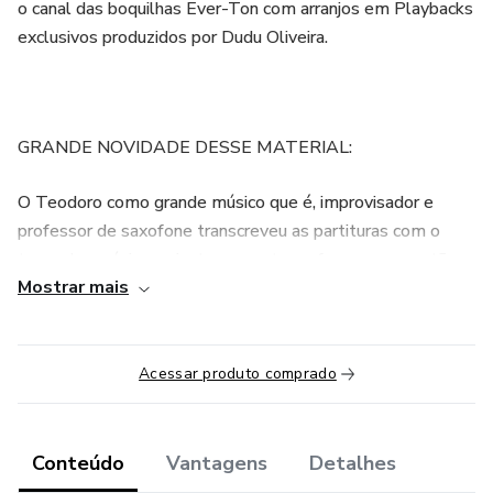
o canal das boquilhas Ever-Ton com arranjos em Playbacks
exclusivos produzidos por Dudu Oliveira.
GRANDE NOVIDADE DESSE MATERIAL:
O Teodoro como grande músico que é, improvisador e
professor de saxofone transcreveu as partituras com o
tema das músicas e junto com o tema fez uma sugestão
Mostrar mais
de escalas para improvisação onde você pode utilizar a sua
criatividade pra aprimorar essa técnica desejada por muitos
músicos.
Acessar produto comprado
VÍDEO AULA BÔNUS:
Conteúdo
Vantagens
Detalhes