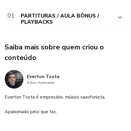
Gravamos uma aula exclusiva falando sobre escalas
pentatônicas, motivos e muitas dicas valiosas pra você
01
PARTITURAS / AULA BÔNUS /
aplicar em suas músicas.
PLAYBACKS
Saiba mais sobre quem criou o
conteúdo
Everton Tosta
8 Ano Hotmarter
Everton Tosta é empresário, músico saxofonista.
Apaixonado pelo que faz.