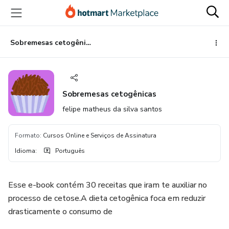
Ir
Ir
Ir
para
para
para
o
o
o
conteúdo
pagamento
rodapé
Sobremesas cetogênicas
principal
Sobremesas cetogênicas
felipe matheus da silva santos
Formato
:
Cursos Online e Serviços de Assinatura
Idioma
:
Português
Esse e-book contém 30 receitas que iram te auxiliar no
processo de cetose.A dieta cetogênica foca em reduzir
drasticamente o consumo de