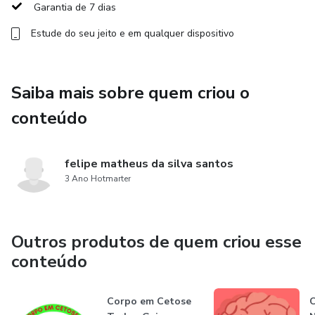
Garantia de 7 dias
doce,
Estude do seu jeito e em qualquer dispositivo
porém sem os vilões da dieta. Aqui, o açúcar é substituído
por
Saiba mais sobre quem criou o
adoçantes naturais e de baixo índice glicêmico, e
conteúdo
ingredientes ricos
em gorduras boas, como coco, abacate e chocolate
felipe matheus da silva santos
amargo, são os
3 Ano Hotmarter
verdadeiros protagonistas.
Outros produtos de quem criou esse
Prepare-se para descobrir que é possível comer doces e,
conteúdo
ao mesmo
tempo, seguir firme nos seus objetivos de emagrecimento
Corpo em Cetose