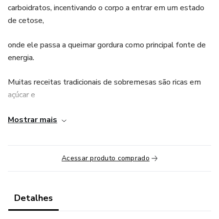
carboidratos, incentivando o corpo a entrar em um estado
de cetose,
onde ele passa a queimar gordura como principal fonte de
energia.
Muitas receitas tradicionais de sobremesas são ricas em
açúcar e
farinhas que elevam o índice glicêmico, mas neste eBook
Mostrar mais
você
encontrará alternativas criativas que substituem esses
Acessar produto comprado
ingredientes
sem perder o sabor.
Detalhes
Cada receita foi desenvolvida para garantir aquele toque