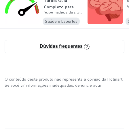
Turbo: Guia
e saúde
Completo para
felipe matheus da silva santos
Emagrecimento
Rápi...
Saúde e Esportes
Dúvidas frequentes
O conteúdo deste produto não representa a opinião da Hotmart.
Se você vir informações inadequadas,
denuncie aqui