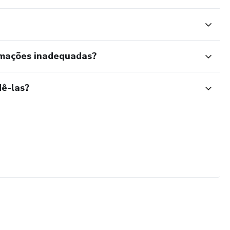
rmações inadequadas?
ê-las?