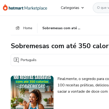
Ir
Ir
Ir
Categorias
para
para
para
o
o
o
conteúdo
pagamento
rodapé
Home
Sobremesas com até 350 calorias - 100 receitas
principal
Sobremesas com até 350 calori
Português
Finalmente, o segredo para c
100 receitas práticas, delici
saciar a vontade de doce com s