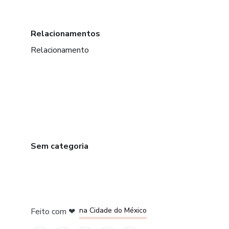
Relacionamentos
Relacionamento
Sem categoria
em Bogotá
em Amsterdam
em Madrid
na Cidade do México
Feito com
❤
em Belo Horizonte