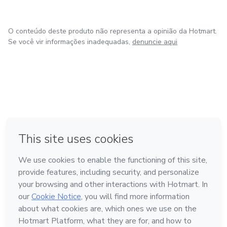
O conteúdo deste produto não representa a opinião da Hotmart.
Se você vir informações inadequadas,
denuncie aqui
em Amsterdam
em Madrid
em Bogotá
Feito com
❤
em Belo Horizonte
na Cidade do México
Conheça a Hotmart
Idioma