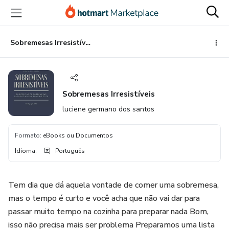
Ir
Ir
Ir
para
para
para
o
o
o
conteúdo
pagamento
rodapé
Sobremesas Irresistíveis
principal
Sobremesas Irresistíveis
luciene germano dos santos
Formato
:
eBooks ou Documentos
Idioma
:
Português
Tem dia que dá aquela vontade de comer uma sobremesa,
mas o tempo é curto e você acha que não vai dar para
passar muito tempo na cozinha para preparar nada Bom,
isso não precisa mais ser problema Preparamos uma lista