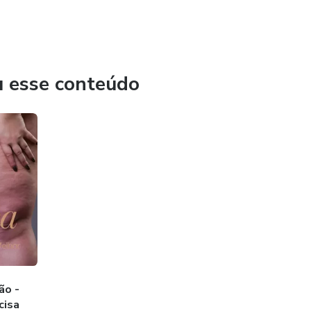
u esse conteúdo
ão -
cisa