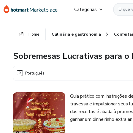
Ir
Ir
Ir
Categorias
para
para
para
o
o
o
conteúdo
pagamento
rodapé
Home
Culinária e gastronomia
Confeitar
principal
Sobremesas Lucrativas para o
Português
Guia prático com instruções de
travessa e impulsionar seus l
das receitas é aliada à prome
ganhar um dinheirinho extra an