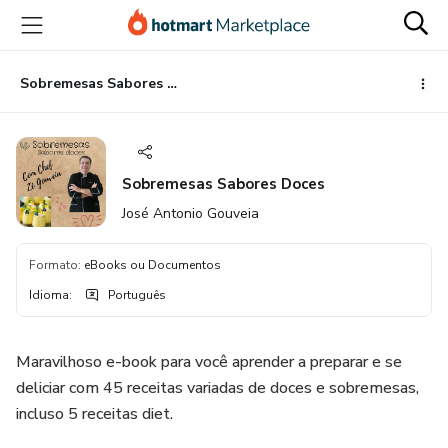
Ir
Ir
Ir
para
para
para
o
o
o
conteúdo
pagamento
rodapé
Sobremesas Sabores Doces
principal
Sobremesas Sabores Doces
José Antonio Gouveia
Formato
:
eBooks ou Documentos
Idioma
:
Português
Maravilhoso e-book para você aprender a preparar e se
deliciar com 45 receitas variadas de doces e sobremesas,
incluso 5 receitas diet.