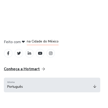
em Bogotá
em Amsterdam
em Madrid
na Cidade do México
Feito com
❤
em Belo Horizonte
Conheça a Hotmart
Idioma
Português