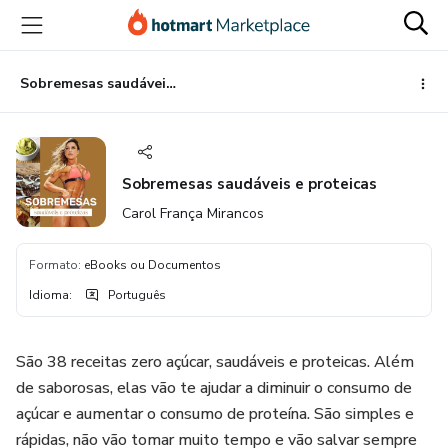
Ir
Ir
Ir
para
para
para
o
o
o
conteúdo
pagamento
rodapé
Sobremesas saudáveis e proteicas
principal
Sobremesas saudáveis e proteicas
Carol França Mirancos
Formato
:
eBooks ou Documentos
Idioma
:
Português
São 38 receitas zero açúcar, saudáveis e proteicas. Além
de saborosas, elas vão te ajudar a diminuir o consumo de
açúcar e aumentar o consumo de proteína. São simples e
rápidas, não vão tomar muito tempo e vão salvar sempre