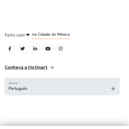
em Bogotá
em Amsterdam
em Madrid
na Cidade do México
Feito com
❤
em Belo Horizonte
Conheça a Hotmart
Idioma
Português