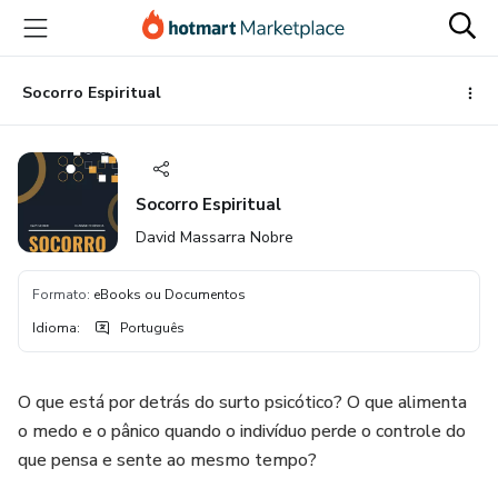
Ir
Ir
Ir
para
para
para
o
o
o
conteúdo
pagamento
rodapé
Socorro Espiritual
principal
Socorro Espiritual
David Massarra Nobre
Formato
:
eBooks ou Documentos
Idioma
:
Português
O que está por detrás do surto psicótico? O que alimenta
o medo e o pânico quando o indivíduo perde o controle do
que pensa e sente ao mesmo tempo?