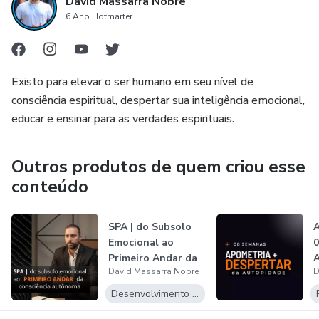
David Massarra Nobre
6 Ano Hotmarter
Existo para elevar o ser humano em seu nível de
consciência espiritual, despertar sua inteligência emocional,
educar e ensinar para as verdades espirituais.
Outros produtos de quem criou esse
conteúdo
SPA | do Subsolo
A
Emocional ao
0
Primeiro Andar da
A
David Massarra Nobre
D
consciência...
Desenvolvimento Pessoal