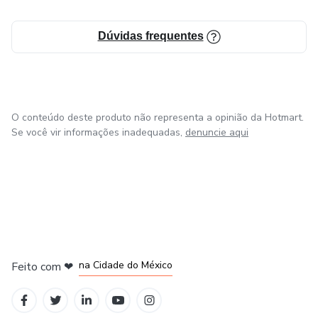
Dúvidas frequentes
O conteúdo deste produto não representa a opinião da Hotmart.
Se você vir informações inadequadas,
denuncie aqui
em Bogotá
em Amsterdam
em Madrid
na Cidade do México
Feito com
❤
em Belo Horizonte