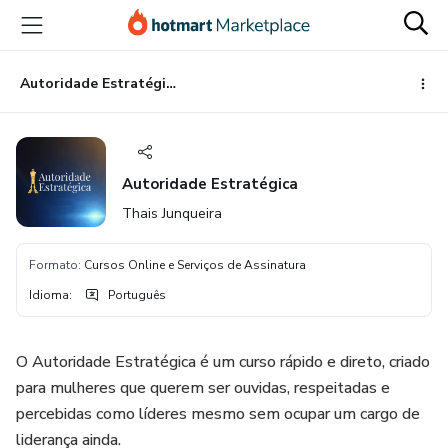
Ir
Ir
Ir
para
para
para
o
o
o
conteúdo
pagamento
rodapé
Autoridade Estratégica
principal
Autoridade Estratégica
Thais Junqueira
Formato
:
Cursos Online e Serviços de Assinatura
Idioma
:
Português
O Autoridade Estratégica é um curso rápido e direto, criado
para mulheres que querem ser ouvidas, respeitadas e
percebidas como líderes mesmo sem ocupar um cargo de
liderança ainda.