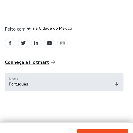
em Bogotá
em Amsterdam
em Madrid
na Cidade do México
Feito com
❤
em Belo Horizonte
Conheça a Hotmart
Idioma
Português
Central de ajuda
Termos
Privacidade
Cookies