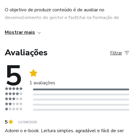
de condomínios.
O objetivo de produzir conteúdo é de auxiliar no
desenvolvimento do gestor e facillitar na formação de
Transforme sua gestão com mais empatia, estratégia e
quem atua no segmento condominial, com o objetivo de
resultados!
Mostrar mais
promover um espaço para reflexões que ajude na saúde
mental da comunidade de líderes, seja aquele que está
Garanta já o seu exemplar e dê o próximo passo rumo à
iniciando agora e aqueles mais experientes. O
Avaliações
excelência como síndico profissional.
Filtrar
compromisso é ajudar os outros a alcançar uma vida
5
equilibrada e significativa.
1 avaliações
5
11/08/2025
Adorei o e-book. Leitura simples, agradável e fácil de ser