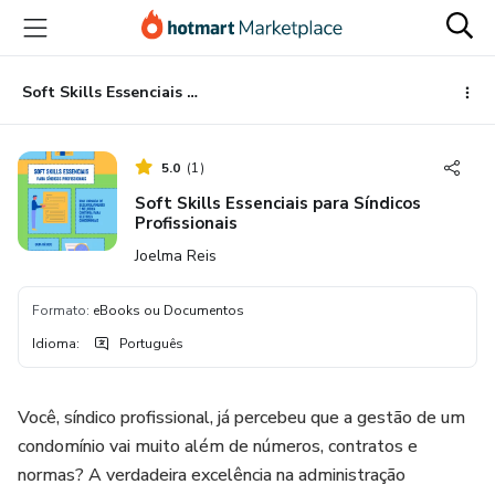
Ir
Ir
Ir
para
para
para
o
o
o
conteúdo
pagamento
rodapé
Soft Skills Essenciais para Síndicos Profissionais
principal
5.0
(
1
)
Soft Skills Essenciais para Síndicos
Profissionais
Joelma Reis
Formato
:
eBooks ou Documentos
Idioma
:
Português
Você, síndico profissional, já percebeu que a gestão de um
condomínio vai muito além de números, contratos e
normas? A verdadeira excelência na administração