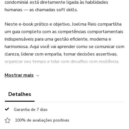
condominial está diretamente ligada às habilidades
humanas — as chamadas soft skills.
Neste e-book prático e objetivo, Joelma Reis compartilha
um guia completo com as competências comportamentais
indispensáveis para uma gestão eficiente, moderna e
harmoniosa. Aqui você vai aprender como se comunicar com
clareza, liderar com empatia, tomar decisões assertivas,
organizar seu tempo e lidar com desafios com resiliência.
Mostrar mais
Com linguagem acessível e exemplos reais este material é
perfeito tanto para síndicos iniciantes quanto para gestores
experientes em busca de aprimoramento contínuo.
Detalhes
Neste e-book, você vai aprender a:
Garantia de 7 dias
✅ Desenvolver uma comunicação eficaz com moradores e
100% de avaliações positivas
prestadores