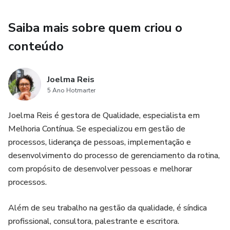
✅ Liderar com empatia e equilíbrio emocional
Saiba mais sobre quem criou o
conteúdo
✅ Tomar decisões seguras mesmo sob pressão
✅ Organizar sua rotina com foco e produtividade
Joelma Reis
5 Ano Hotmarter
✅ Enfrentar mudanças com adaptabilidade e resiliência
Joelma Reis é gestora de Qualidade, especialista em
✅ Criar um ambiente colaborativo e participativo
Melhoria Contínua. Se especializou em gestão de
processos, liderança de pessoas, implementação e
✅ Aplicar feedbacks e avaliar sua gestão com inteligência
desenvolvimento do processo de gerenciamento da rotina,
emocional
com propósito de desenvolver pessoas e melhorar
processos.
Formato: PDF + Versão pronta para impressão
Além de seu trabalho na gestão da qualidade, é síndica
Indicado para: Síndicos profissionais, gestores condominiais,
profissional, consultora, palestrante e escritora.
administradoras e interessados na área de administração