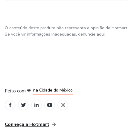
O conteúdo deste produto não representa a opinião da Hotmart.
Se você vir informações inadequadas,
denuncie aqui
em Bogotá
em Amsterdam
em Madrid
na Cidade do México
Feito com
❤
em Belo Horizonte
Conheça a Hotmart