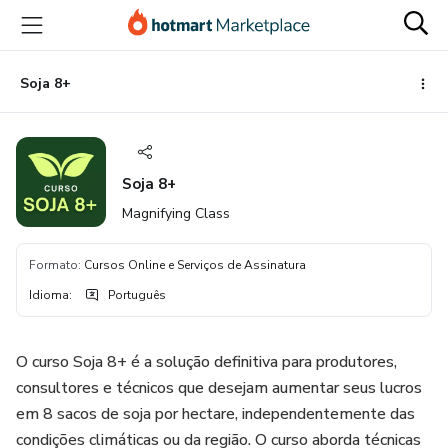
Ir
Ir
Ir
para
para
para
o
o
o
conteúdo
pagamento
rodapé
Soja 8+
principal
Soja 8+
Magnifying Class
Formato
:
Cursos Online e Serviços de Assinatura
Idioma
:
Português
O curso Soja 8+ é a solução definitiva para produtores,
consultores e técnicos que desejam aumentar seus lucros
em 8 sacos de soja por hectare, independentemente das
condições climáticas ou da região. O curso aborda técnicas