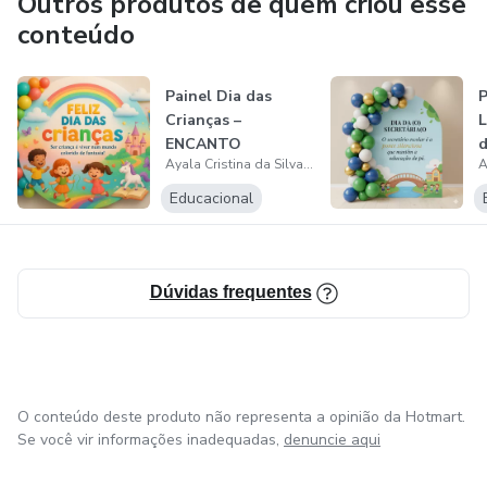
Outros produtos de quem criou esse
conteúdo
Painel Dia das
P
Crianças –
L
ENCANTO
d
Ayala Cristina da Silva Alencar
E
Educacional
Dúvidas frequentes
O conteúdo deste produto não representa a opinião da Hotmart.
Se você vir informações inadequadas,
denuncie aqui