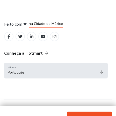
em Bogotá
em Amsterdam
em Madrid
na Cidade do México
Feito com
❤
em Belo Horizonte
Conheça a Hotmart
Idioma
Português
Central de ajuda
Termos
Privacidade
Cookies