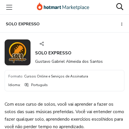
Ir
Ir
Ir
para
para
para
o
o
o
conteúdo
pagamento
rodapé
SOLO EXPRESSO
principal
SOLO EXPRESSO
Gustavo Gabriel Almeida dos Santos
Formato
:
Cursos Online e Serviços de Assinatura
Idioma
:
Português
Com esse curso de solos, você vai aprender a fazer os
solos das suas músicas preferidas. Você vai entender como
fazer qualquer solo, aprendendo exercícios escolhidos para
você não perder tempo no aprendizado.