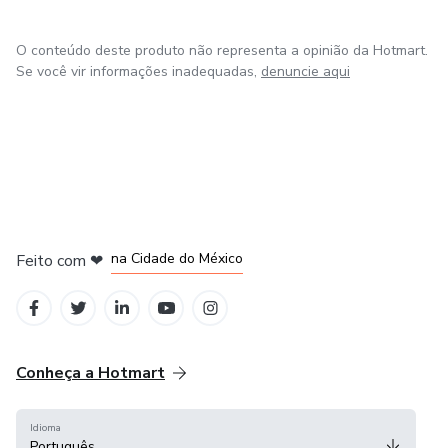
O conteúdo deste produto não representa a opinião da Hotmart.
Se você vir informações inadequadas,
denuncie aqui
em Bogotá
em Amsterdam
em Madrid
na Cidade do México
Feito com
❤
em Belo Horizonte
Conheça a Hotmart
Idioma
Português