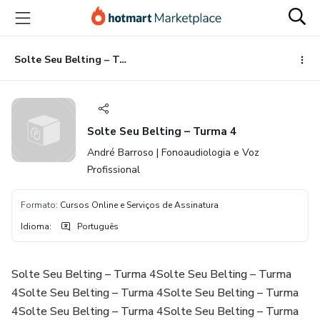
Ir
Ir
Ir
para
para
para
o
o
o
conteúdo
pagamento
rodapé
Solte Seu Belting – Turma 4
principal
Solte Seu Belting – Turma 4
André Barroso | Fonoaudiologia e Voz
Profissional
Formato
:
Cursos Online e Serviços de Assinatura
Idioma
:
Português
Solte Seu Belting – Turma 4Solte Seu Belting – Turma
4Solte Seu Belting – Turma 4Solte Seu Belting – Turma
4Solte Seu Belting – Turma 4Solte Seu Belting – Turma