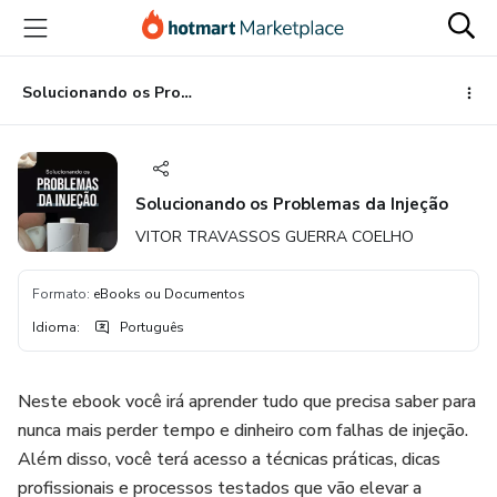
Ir
Ir
Ir
para
para
para
o
o
o
conteúdo
pagamento
rodapé
Solucionando os Problemas da Injeção
principal
Solucionando os Problemas da Injeção
VITOR TRAVASSOS GUERRA COELHO
Formato
:
eBooks ou Documentos
Idioma
:
Português
Neste ebook você irá aprender tudo que precisa saber para
nunca mais perder tempo e dinheiro com falhas de injeção.
Além disso, você terá acesso a técnicas práticas, dicas
profissionais e processos testados que vão elevar a