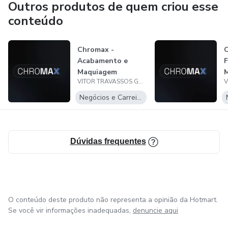
Outros produtos de quem criou esse
conteúdo
Chromax -
C
Acabamento e
F
Maquiagem
M
VITOR TRAVASSOS GUERRA COELHO
(
Negócios e Carreira
Dúvidas frequentes
O conteúdo deste produto não representa a opinião da Hotmart.
Se você vir informações inadequadas,
denuncie aqui