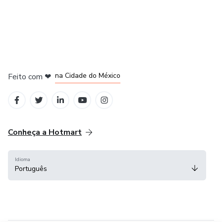
em Bogotá
em Amsterdam
em Madrid
na Cidade do México
Feito com
❤
em Belo Horizonte
Conheça a Hotmart
Idioma
Português