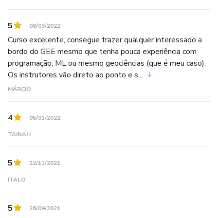
Classificação
5
08/03/2022
Fatiamento (Slice)
Curso excelente, consegue trazer qualquer interessado a
bordo do GEE mesmo que tenha pouca experiência com
Classificação Supervisionada
programação, ML ou mesmo geociências (que é meu caso).
Os instrutores vão direto ao ponto e s...
Variabilidade vs Pixel Puro
MÁRCIO
Construindo um classificador
4
05/01/2022
Random Forest
TAINAH
Treinamento & Aplicação
5
22/11/2021
ITALO
Matriz de Confusão
Métricas de Acurácia
5
26/09/2021