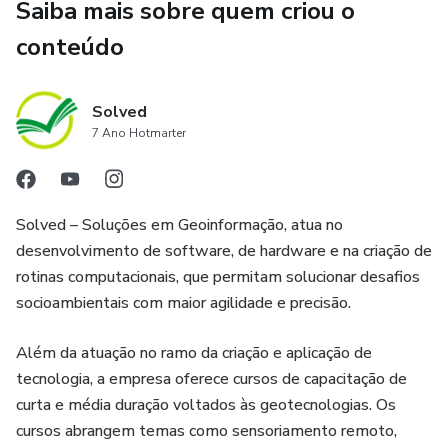
Saiba mais sobre quem criou o
Dictionary
conteúdo
Image
Solved
ImageCollection
7 Ano Hotmarter
Geometry
Feature
Solved – Soluções em Geoinformação, atua no
desenvolvimento de software, de hardware e na criação de
FeatureCollection
rotinas computacionais, que permitam solucionar desafios
socioambientais com maior agilidade e precisão.
Reducer
Além da atuação no ramo da criação e aplicação de
Assets
tecnologia, a empresa oferece cursos de capacitação de
curta e média duração voltados às geotecnologias. Os
Paralelização de Funções (o .map)
cursos abrangem temas como sensoriamento remoto,