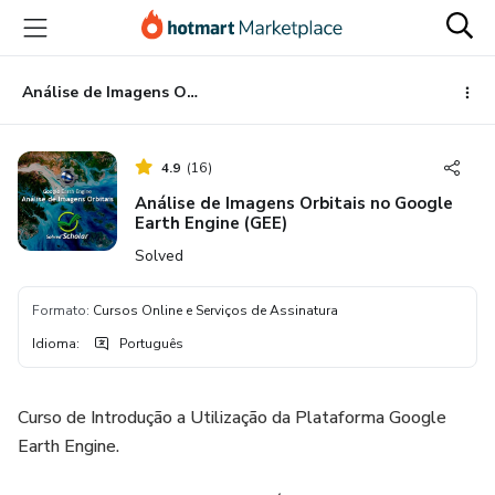
Ir
Ir
Ir
para
para
para
o
o
o
conteúdo
pagamento
rodapé
Análise de Imagens Orbitais no Google Earth Engine (GEE)
principal
4.9
(
16
)
Análise de Imagens Orbitais no Google
Earth Engine (GEE)
Solved
Formato
:
Cursos Online e Serviços de Assinatura
Idioma
:
Português
Curso de Introdução a Utilização da Plataforma Google
Earth Engine.