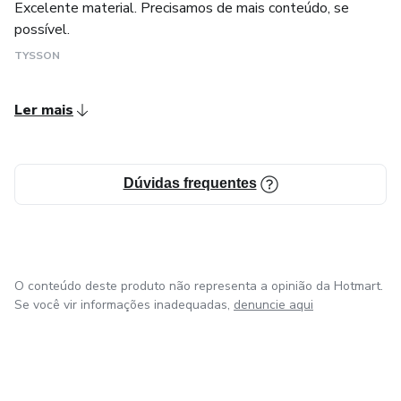
Excelente material. Precisamos de mais conteúdo, se
Cálculo de Área e Contagem de Pixel
possível.
TYSSON
Exportação de Dados
Ler mais
Dúvidas frequentes
O conteúdo deste produto não representa a opinião da Hotmart.
Se você vir informações inadequadas,
denuncie aqui