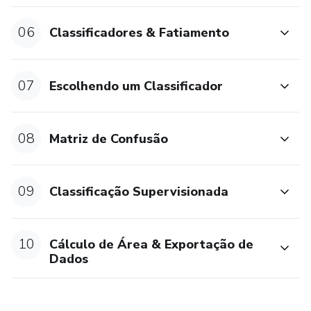
Operações entre variáveis
06
Classificadores & Fatiamento
Condicionais
07
Array simples
Escolhendo um Classificador
Loops (Laços de Repetição)
08
Matriz de Confusão
Orientação a objetos
Arquitetura do GEE
09
Classificação Supervisionada
Objetos GEE
10
Cálculo de Área & Exportação de
Variáveis
Dados
List