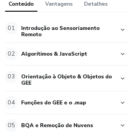
Conteúdo
Vantagens
Detalhes
Programa Landsat
01
Introdução ao Sensoriamento
Resoluções Espacial, Espectral e Radiométrica
Remoto
Comportamento Espectral dos Alvos (Vegetação / Solo /
Água)
02
Algorítimos & JavaScript
Algoritmos
03
Orientação à Objeto & Objetos do
Construção de Algoritmos
GEE
Tradução a linguagem JavaScript
04
Funções do GEE e o .map
Declaração de variáveis
05
BQA e Remoção de Nuvens
Operadores lógicos