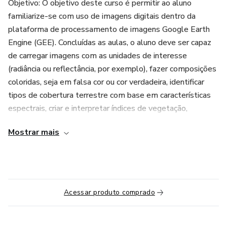
Objetivo: O objetivo deste curso é permitir ao aluno
familiarize-se com uso de imagens digitais dentro da
plataforma de processamento de imagens Google Earth
Engine (GEE). Concluídas as aulas, o aluno deve ser capaz
de carregar imagens com as unidades de interesse
(radiância ou reflectância, por exemplo), fazer composições
coloridas, seja em falsa cor ou cor verdadeira, identificar
tipos de cobertura terrestre com base em características
espectrais, criar e interpretar índices de vegetação,
classificar padrões de cobertura de maneira supervisionada,
Mostrar mais
analisar estatisticamente seus dados e por fim exporta-
los.
Conteúdo
Acessar produto comprado
Introdução ao Sensoriamento Remoto
Conceitos e Princípios Físicos