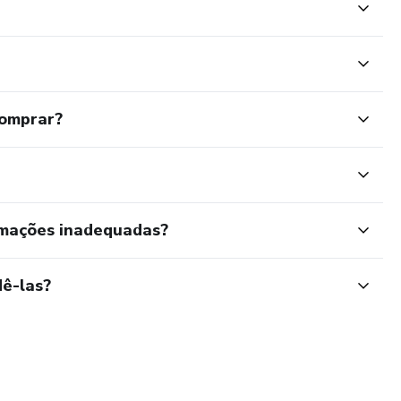
comprar?
rmações inadequadas?
ê-las?