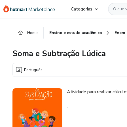
Ir
Ir
Ir
Categorias
para
para
para
o
o
o
conteúdo
pagamento
rodapé
Home
Ensino e estudo acadêmico
Enem
principal
Soma e Subtração Lúdica
Português
Atividade para realizar cálcul
.