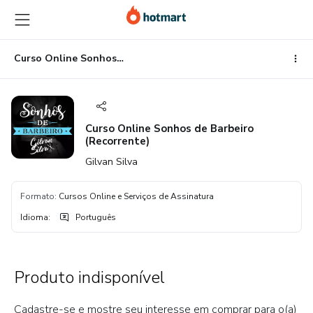
Ir
Ir
Ir
para
para
para
o
o
o
conteúdo
pagamento
rodapé
Curso Online Sonhos de Barbeiro (Recorrente)
principal
Curso Online Sonhos de Barbeiro
(Recorrente)
Gilvan Silva
Formato
:
Cursos Online e Serviços de Assinatura
Idioma
:
Português
Produto indisponível
Cadastre-se e mostre seu interesse em comprar para o(a)