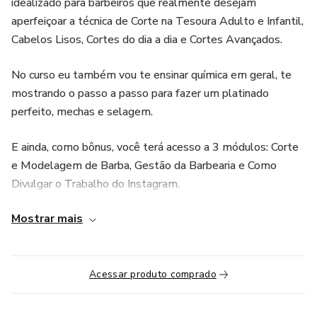
idealizado para barbeiros que realmente desejam
aperfeiçoar a técnica de Corte na Tesoura Adulto e Infantil,
Cabelos Lisos, Cortes do dia a dia e Cortes Avançados.
No curso eu também vou te ensinar química em geral, te
mostrando o passo a passo para fazer um platinado
perfeito, mechas e selagem.
E ainda, como bônus, você terá acesso a 3 módulos: Corte
e Modelagem de Barba, Gestão da Barbearia e Como
Divulgar o Trabalho do Instagram.
Mostrar mais
Enfim, um curso completo, que te ajudará a se tornar um
barbeiro fora de série, com mais confiança para encarar
qualquer demanda na barbearia.
Acessar produto comprado
Existe um investimento que todas as pessoas bem-
sucedidas fazem para atingir seus objetivos: Investir em