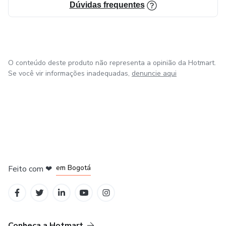
Dúvidas frequentes
Se você quer sair da média e transformar seu negócio em
uma barbearia lucrativa de verdade, está no lugar certo.
O conteúdo deste produto não representa a opinião da Hotmart.
Se você vir informações inadequadas,
denuncie aqui
em Amsterdam
em Madrid
em Bogotá
Feito com
❤
em Belo Horizonte
na Cidade do México
Conheça a Hotmart