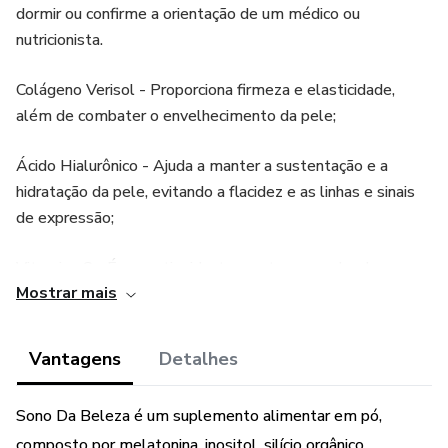
dormir ou confirme a orientação de um médico ou
nutricionista.
Colágeno Verisol - Proporciona firmeza e elasticidade,
além de combater o envelhecimento da pele;
Ácido Hialurônico - Ajuda a manter a sustentação e a
hidratação da pele, evitando a flacidez e as linhas e sinais
de expressão;
Vitamina C - É um antioxidante que tem o poder de
Mostrar mais
reverter os sinais do envelhecimento de pele, reduzindo
rugas e linhas de expressão;
Vantagens
Detalhes
Biotina - Promove a saúde da pele, pois garante a
formação de colágeno e queratina;
Sono Da Beleza é um suplemento alimentar em pó,
composto por melatonina, inositol, silício orgânico,
Silício Orgânico - Atua diretamente sobre o metabolismo