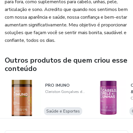
para fora, como suplementos para cabelo, unhas, pele,
silício orgânico, extrato natural de amomila, aroma natural
articulação e sono. Acredito que quando nos sentimos bem
de maracujá, acidulante ácido crítico, edulcorante sucralose
com nossa aparência e saúde, nossa confiança e bem-estar
e antiumectante dióxido de silício.
aumentam significativamente. Meu objetivo é proporcionar
soluções que façam você se sentir mais bonita, saudável e
ESTE PRODUTO NÃO DEVE SER UTILIZADO POR
confiante, todos os dias.
GESTANTES, LACTANTES E CRIANÇAS.
NÃO CONTÉM GLUTÉN.
Outros produtos de quem criou esse
conteúdo
PRO IMUNO
C
Cleriston Gonçalves de Almeida
Saúde e Esportes