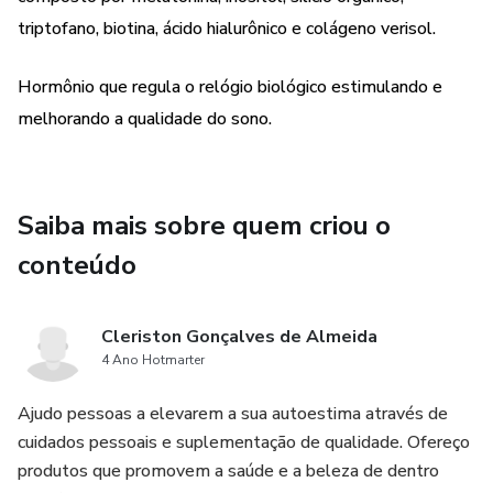
celular, o que confere elasticidade, flexibilidade e firmeza
triptofano, biotina, ácido hialurônico e colágeno verisol.
da pele;
Hormônio que regula o relógio biológico estimulando e
Triptofano - É um dos principais ajudantes na formação de
melhorando a qualidade do sono.
serotonina, o hormônio do humor e melatonina, o hormônio
do sono;
Saiba mais sobre quem criou o
Inositol - Aumenta o relaxamento muscular, permitindo
pegar no sono com mais facilidade;
conteúdo
Melatonina - Esse hormônio regula o relógio biológico
estimulando e melhorando a qualidade do sono;
Cleriston Gonçalves de Almeida
4 Ano Hotmarter
Ingredientes: Peptídeos bioativos de colágeno hidrolisado
Ajudo pessoas a elevarem a sua autoestima através de
com peso molecular médio 2kda (verisol), l-triptofano, mix
cuidados pessoais e suplementação de qualidade. Ofereço
de vitaminas e minerais, vitamina C (ácido ascórbico),
produtos que promovem a saúde e a beleza de dentro
vitamina H (biotina), Inositol e ácido hialurônico, melatonina,