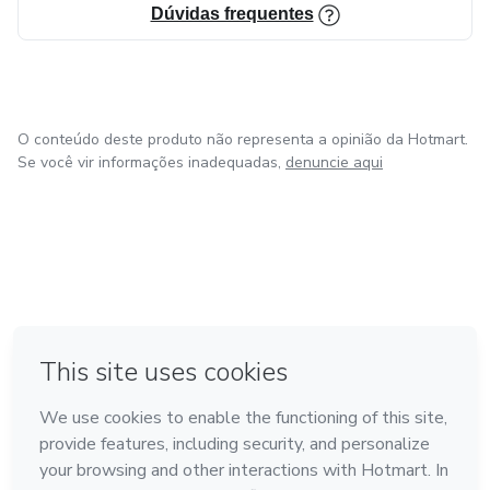
Dúvidas frequentes
O conteúdo deste produto não representa a opinião da Hotmart.
Se você vir informações inadequadas,
denuncie aqui
em Amsterdam
em Madrid
em Bogotá
Feito com
❤
em Belo Horizonte
na Cidade do México