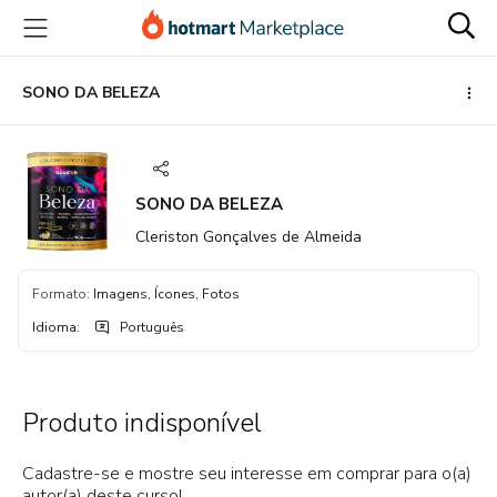
Ir
Ir
Ir
para
para
para
o
o
o
conteúdo
pagamento
rodapé
SONO DA BELEZA
principal
SONO DA BELEZA
Cleriston Gonçalves de Almeida
Formato
:
Imagens, Ícones, Fotos
Idioma
:
Português
Produto indisponível
Cadastre-se e mostre seu interesse em comprar para o(a)
autor(a) deste curso!