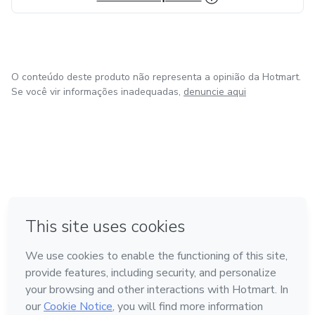
O conteúdo deste produto não representa a opinião da Hotmart.
Se você vir informações inadequadas,
denuncie aqui
em Madrid
em Amsterdam
Feito com
❤
em Belo Horizonte
na Cidade do México
em Bogotá
Conheça a Hotmart