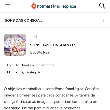
Ir
Ir
Ir
para
para
para
o
o
o
conteúdo
pagamento
rodapé
SONS DAS CONSOANTES
principal
SONS DAS CONSOANTES
Isabelle Reis
Formato
:
eBooks ou Documentos
Idioma
:
Português
O objetivo é trabalhar a consciência fonológica. Contém
imagens diferentes para cada consoante. A tarefa da
criança é circular as imagens que iniciam com a letra em
destaque. Ótimo para avaliar seus pequenos!