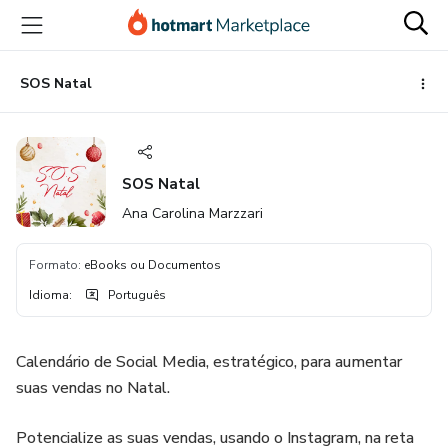
Ir
Ir
Ir
para
para
para
o
o
o
conteúdo
pagamento
rodapé
SOS Natal
principal
SOS Natal
Ana Carolina Marzzari
Formato
:
eBooks ou Documentos
Idioma
:
Português
Calendário de Social Media, estratégico, para aumentar
suas vendas no Natal.
Potencialize as suas vendas, usando o Instagram, na reta