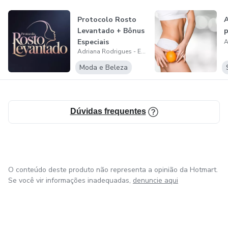
Protocolo Rosto
Levantado + Bônus
p
Especiais
Adriana Rodrigues - Estética
Moda e Beleza
Dúvidas frequentes
O conteúdo deste produto não representa a opinião da Hotmart.
Se você vir informações inadequadas,
denuncie aqui