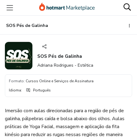
Ir
Ir
Ir
para
para
para
o
o
o
conteúdo
pagamento
rodapé
SOS Pés de Galinha
principal
SOS Pés de Galinha
Adriana Rodrigues - Estética
Formato
:
Cursos Online e Serviços de Assinatura
Idioma
:
Português
Imersão com aulas direcionadas para a região de pés de
galinha, pálpebras caída e bolsa abaixo dos olhos. Aulas
práticas de Yoga Facial, massagem e aplicação da fita
kinésio para reduzir as rugas nessas regiões de maneira