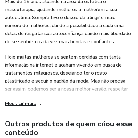
Mais de 15 anos atuando na área da estética e
massoterapia, ajudando mulheres a melhorem a sua
autoestima. Sempre tive o desejo de atingir o maior
número de mulheres, dando a possibilidade a cada uma
delas de resgatar sua autoconfiança, dando mais liberdade
de se sentirem cada vez mais bonitas e confiantes.
Hoje muitas mulheres se sentem perdidas com tanta
informação na internet e acabam vivendo em busca de
tratamentos milagrosos, desejando ter o rosto
plastificado e seguir o padrão da moda. Mas não precisa
ser assim, podemos ser a nossa melhor versão, respeitar
nossas características e nos sentir bonitas e ao mesmo
Mostrar mais
tempo reais.
Outros produtos de quem criou esse
conteúdo