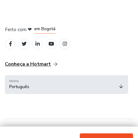
em Amsterdam
em Madrid
em Bogotá
Feito com
❤
em Belo Horizonte
na Cidade do México
Conheça a Hotmart
Idioma
Português
Central de ajuda
Termos
Privacidade
Cookies