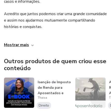
casos e informações.
Acredito que juntos podemos criar uma grande comunidade
e assim nos ajudarmos mutuamente compartilhando
histórias e conquistas.
Conto com sua ajuda na Jornada do Melhor Benefício que
Mostrar mais
inicio hoje. Então aproveite para me seguir agora e não
perder nada do que tenho preparado. ⚖️✨
Outros produtos de quem criou esse
conteúdo
Isenção de Imposto
de Renda para
Aposentados e
Thaisa
T
Pensionistas...
Direito