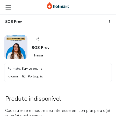
Ir
Ir
Ir
para
para
para
o
o
o
conteúdo
pagamento
rodapé
SOS Prev
principal
SOS Prev
Thaisa
Formato
:
Serviço online
Idioma
:
Português
Produto indisponível
Cadastre-se e mostre seu interesse em comprar para o(a)
autor(a) deste curso!