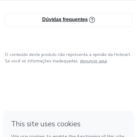
Dúvidas frequentes
O conteúdo deste produto não representa a opinião da Hotmart.
Se você vir informações inadequadas,
denuncie aqui
em Bogotá
em Amsterdam
em Madrid
na Cidade do México
Feito com
❤
em Belo Horizonte