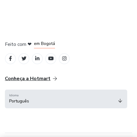
em Amsterdam
em Madrid
em Bogotá
Feito com
❤
em Belo Horizonte
na Cidade do México
Conheça a Hotmart
Idioma
Português