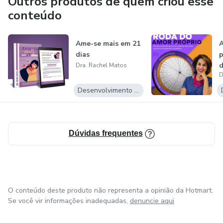
Outros produtos de quem criou esse
conteúdo
Ame-se mais em 21
A
dias
p
d
Dra. Rachel Matos
D
Desenvolvimento Pessoal
Dúvidas frequentes
O conteúdo deste produto não representa a opinião da Hotmart.
Se você vir informações inadequadas,
denuncie aqui