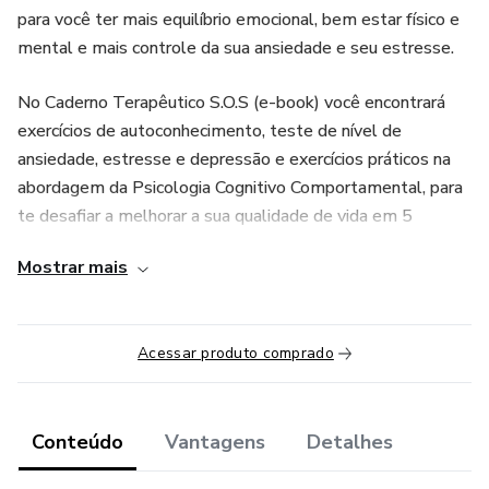
para você ter mais equilíbrio emocional, bem estar físico e
mental e mais controle da sua ansiedade e seu estresse.
No Caderno Terapêutico S.O.S (e-book) você encontrará
exercícios de autoconhecimento, teste de nível de
ansiedade, estresse e depressão e exercícios práticos na
abordagem da Psicologia Cognitivo Comportamental, para
te desafiar a melhorar a sua qualidade de vida em 5
necessidades humanas.
Mostrar mais
Além do Caderno S.O.S você terá acesso a 3 vídeos: ¨Guia
de uso do Caderno¨, ¨Sessão de respiração e relaxamento
Acessar produto comprado
no consultório¨ e ¨Sessão de reprogramação de memórias
de inseguranças com técnicas de PNL (Programação
Neurolinguística)¨
Conteúdo
Vantagens
Detalhes
Toda mudança começa com um passo! Seja bem-vindo(a) à