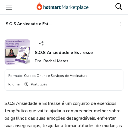
Ir
Ir
Ir
para
para
para
o
o
o
conteúdo
pagamento
rodapé
S.O.S Ansiedade e Estresse
principal
S.O.S Ansiedade e Estresse
Dra. Rachel Matos
Formato
:
Cursos Online e Serviços de Assinatura
Idioma
:
Português
S.O.S Ansiedade e Estresse é um conjunto de exercícios
terapêutico que vai te ajudar a compreender melhor sobre
os gatilhos das suas emoções desagradáveis, enfrentar
suas inseguranças, te ajudar a tomar atitudes de mudanças