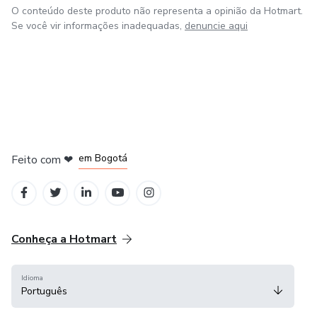
demandas, gerando valor ao seu negócio.
O conteúdo deste produto não representa a opinião da Hotmart.
Se você vir informações inadequadas,
denuncie aqui
- Fazemos uma contabilidade descomplicada a qual é uma
verdadeira ferramenta para tomada de decisões.
em Amsterdam
em Madrid
em Bogotá
Feito com
❤
em Belo Horizonte
na Cidade do México
Conheça a Hotmart
Idioma
Português