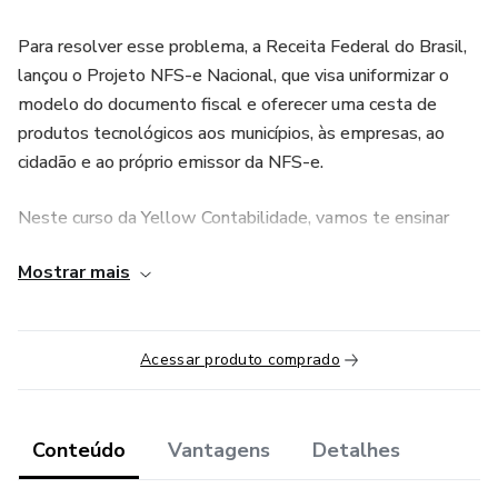
Para resolver esse problema, a Receita Federal do Brasil,
lançou o Projeto NFS-e Nacional, que visa uniformizar o
modelo do documento fiscal e oferecer uma cesta de
produtos tecnológicos aos municípios, às empresas, ao
cidadão e ao próprio emissor da NFS-e.
Neste curso da Yellow Contabilidade, vamos te ensinar
como fazer o primeiro cadastro, como emitir as notas
Mostrar mais
fiscais e quais são os principais pontos de atenção que você
precisa tomar cuidado.
Acessar produto comprado
Conteúdo
Vantagens
Detalhes