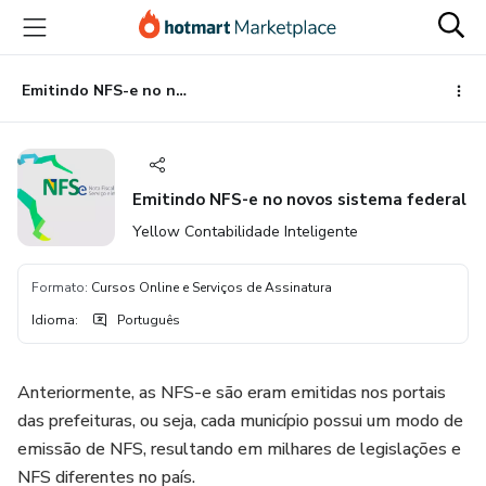
Ir
Ir
Ir
para
para
para
o
o
o
conteúdo
pagamento
rodapé
Emitindo NFS-e no novos sistema federal
principal
Emitindo NFS-e no novos sistema federal
Yellow Contabilidade Inteligente
Formato
:
Cursos Online e Serviços de Assinatura
Idioma
:
Português
Anteriormente, as NFS-e são eram emitidas nos portais
das prefeituras, ou seja, cada município possui um modo de
emissão de NFS, resultando em milhares de legislações e
NFS diferentes no país.