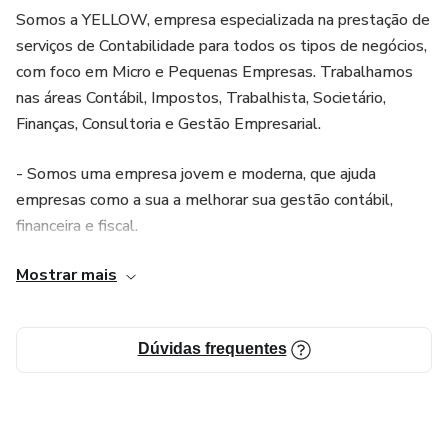
Somos a YELLOW, empresa especializada na prestação de
serviços de Contabilidade para todos os tipos de negócios,
com foco em Micro e Pequenas Empresas. Trabalhamos
nas áreas Contábil, Impostos, Trabalhista, Societário,
Finanças, Consultoria e Gestão Empresarial.
- Somos uma empresa jovem e moderna, que ajuda
empresas como a sua a melhorar sua gestão contábil,
financeira e fiscal.
Mostrar mais
- Apaixonados por empreendedorismo e contribuir com a
evolução dos negócios de nossos clientes.
Dúvidas frequentes
- Possuímos soluções inteligentes e personalizadas para
cada tipo de cliente, negócio e tamanho.
- Entendemos seus desafios e atendemos suas