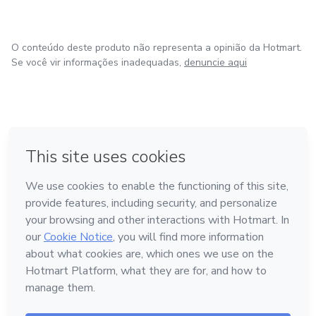
O conteúdo deste produto não representa a opinião da Hotmart.
Se você vir informações inadequadas,
denuncie aqui
em Bogotá
em Amsterdam
em Madrid
na Cidade do México
Feito com
❤
em Belo Horizonte
Conheça a Hotmart
Idioma