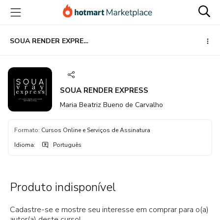
Ir
Ir
Ir
para
para
para
o
o
o
conteúdo
pagamento
rodapé
SOUA RENDER EXPRESS
principal
SOUA RENDER EXPRESS
Maria Beatriz Bueno de Carvalho
Formato
:
Cursos Online e Serviços de Assinatura
Idioma
:
Português
Produto indisponível
Cadastre-se e mostre seu interesse em comprar para o(a)
autor(a) deste curso!