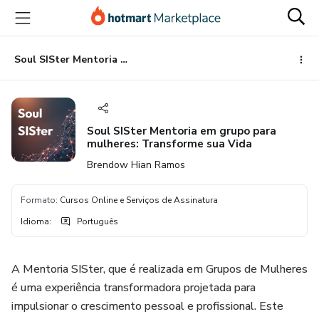
Ir
Ir
Ir
para
para
para
o
o
o
conteúdo
pagamento
rodapé
Soul SISter Mentoria em grupo para mulheres: Transforme sua Vida
principal
Soul SISter Mentoria em grupo para
mulheres: Transforme sua Vida
Brendow Hian Ramos
Formato
:
Cursos Online e Serviços de Assinatura
Idioma
:
Português
A Mentoria SISter, que é realizada em Grupos de Mulheres
é uma experiência transformadora projetada para
impulsionar o crescimento pessoal e profissional. Este