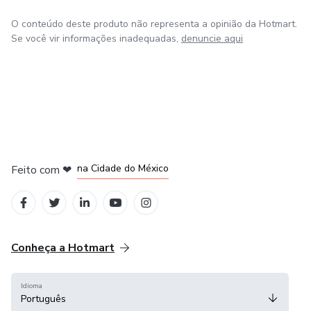
O conteúdo deste produto não representa a opinião da Hotmart.
Se você vir informações inadequadas,
denuncie aqui
em Bogotá
em Amsterdam
em Madrid
na Cidade do México
Feito com
❤
em Belo Horizonte
Conheça a Hotmart
Idioma
Português