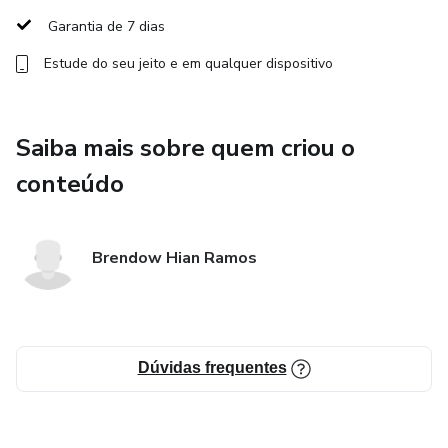
em seus objetivos, desejam superar obstáculos pessoais
Garantia de 7 dias
ou profissionais, e almejam uma vida mais equilibrada e
Estude do seu jeito e em qualquer dispositivo
realizada. O programa oferece um espaço seguro e
acolhedor para reflexão, crescimento e empoderamento
mútuo, capacitando as participantes a assumirem
Saiba mais sobre quem criou o
plenamente seu potencial e liderarem suas vidas com mais
confiança e propósito.
conteúdo
Brendow Hian Ramos
Dúvidas frequentes