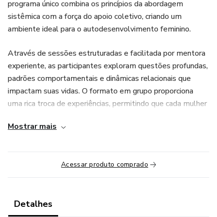
programa único combina os princípios da abordagem
sistêmica com a força do apoio coletivo, criando um
ambiente ideal para o autodesenvolvimento feminino.
Através de sessões estruturadas e facilitada por mentora
experiente, as participantes exploram questões profundas,
padrões comportamentais e dinâmicas relacionais que
impactam suas vidas. O formato em grupo proporciona
uma rica troca de experiências, permitindo que cada mulher
se beneficie não apenas da orientação da mentora, mas
Mostrar mais
também das perspectivas e insights de suas colegas.
Ao longo do processo, as participantes desenvolvem uma
Acessar produto comprado
compreensão mais profunda de si mesmas, de seus
sistemas familiares e profissionais, e aprendem
ferramentas práticas para promover transformações.
Detalhes
Esta mentoria é ideal para mulheres que buscam clareza