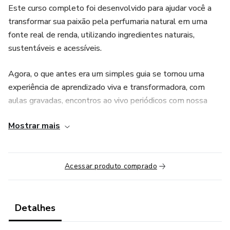
Este curso completo foi desenvolvido para ajudar você a
transformar sua paixão pela perfumaria natural em uma
fonte real de renda, utilizando ingredientes naturais,
sustentáveis e acessíveis.
Agora, o que antes era um simples guia se tornou uma
experiência de aprendizado viva e transformadora, com
aulas gravadas, encontros ao vivo periódicos com nossa
perfumista e participações especiais de convidados que
Mostrar mais
atuam nas áreas da aromaterapia, perfumaria botânica e
empreendedorismo consciente.
Durante o curso, você aprenderá os fundamentos da
Acessar produto comprado
perfumaria botânica, explorando famílias aromáticas,
pirâmide olfativa e a criação de bases personalizadas para
sprays de ambiente.
Detalhes