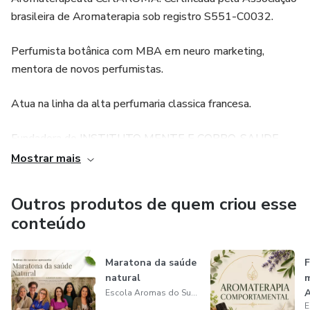
brasileira de Aromaterapia sob registro S551-C0032.
Perfumista botânica com MBA em neuro marketing,
mentora de novos perfumistas.
Atua na linha da alta perfumaria classica francesa.
Fundadora do INSTITUTO MENTE E CORPO, SAUDE
INTEGRATIVA E AROMATERAPIA
Mostrar mais
Especialista em analise facial pela IBMEF ( Instituto
Outros produtos de quem criou esse
brasileiro de micro expressão facial).
conteúdo
Mestra Reiki Usui, pós grad. em Terapia Comportamental
Cognitiva, e Nova medicina Germânica Heilkunde.
Maratona da saúde
F
natural
m
A
Escola Aromas do Sucesso | Tatiana Dias
Atua do também como mentora e supervisora de carreira e