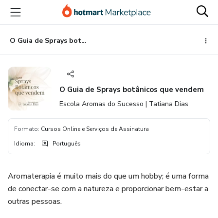
Ir
Ir
Ir
para
para
para
o
o
o
conteúdo
pagamento
rodapé
O Guia de Sprays botânicos que vendem
principal
O Guia de Sprays botânicos que vendem
Escola Aromas do Sucesso | Tatiana Dias
Formato
:
Cursos Online e Serviços de Assinatura
Idioma
:
Português
Aromaterapia é muito mais do que um hobby; é uma forma
de conectar-se com a natureza e proporcionar bem-estar a
outras pessoas.