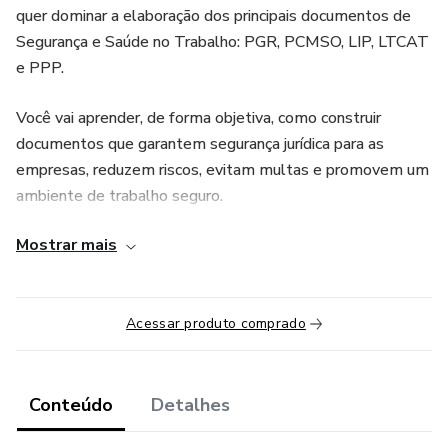
quer dominar a elaboração dos principais documentos de
Segurança e Saúde no Trabalho: PGR, PCMSO, LIP, LTCAT
e PPP.
Você vai aprender, de forma objetiva, como construir
documentos que garantem segurança jurídica para as
empresas, reduzem riscos, evitam multas e promovem um
ambiente de trabalho seguro.
Mostrar mais
São aulas 100% práticas, com demonstrações reais,
modelos prontos, checklists de campo e mapas mentais,
facilitando a aplicação imediata do que você aprende.
Acessar produto comprado
O conteúdo está totalmente atualizado com a legislação
vigente, incluindo NR-01, NR-07, NR-15, NR-16, NR-18,
NR-31 e o eSocial.
Conteúdo
Detalhes