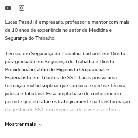
Para quem é? Técnicos e Engenheiros de Segurança,
Médicos do Trabalho, Consultores de SST, Empresários e
Estudantes que querem se destacar no mercado.
Lucas Paselli é empresário, professor e mentor com mais
de 10 anos de experiência no setor de Medicina e
Com o SST DOCMASTER, você se torna referência em
Segurança do Trabalho.
documentação de SST, ganhando segurança, autoridade e
reconhecimento profissional.
Técnico em Segurança do Trabalho, bacharel em Direito,
pós-graduado em Segurança do Trabalho e Direito
Inclui: modelos prontos, checklists, pareceres. técnicos,
Previdenciário, além de Higienista Ocupacional e
mapas mentais e materiais de apoio.
Especialista em Tributos de SST, Lucas possui uma
formação multidisciplinar que combina expertise técnica,
🚀 Transforme sua carreira e se torne indispensável no
jurídica e tributária. Essa ampla base de conhecimento
mercado de SST!
permite que ele atue estrategicamente na transformação
da gestão de SST em empresas de diversos setores.
Mostrar mais
Seu trabalho é focado em ajudar organizações a reduzir
custos operacionais por meio de uma gestão eficiente, que