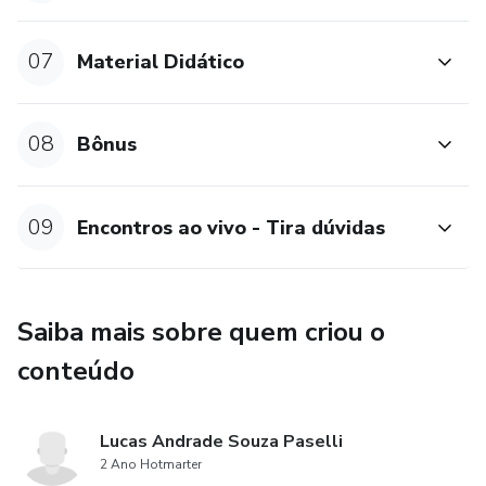
✅ Como implementar o GRO
Você vai aprender a:
07
Material Didático
✔ Elaborar um PGR completo com inventário de riscos e
plano de ação;
08
Bônus
✔ Elaborar um PCMSO eficaz, incluindo exames, ASO e
relatório analítico;
09
Encontros ao vivo - Tira dúvidas
✔ Produzir um LIP claro e fundamentado, evitando
passivos trabalhistas;
Saiba mais sobre quem criou o
✔ Construir um LTCAT robusto, garantindo segurança
conteúdo
previdenciária;
Lucas Andrade Souza Paselli
✔ Preencher o PPP físico e eletrônico corretamente.
2 Ano Hotmarter