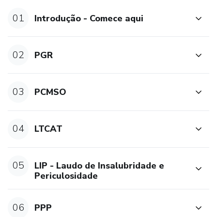
Além disso, você terá bônus estratégicos:
01
Introdução - Comece aqui
✅ Psicossociais no PGR
✅ PGRTR da NR-31
02
PGR
✅ PGR da NR-32
03
PCMSO
✅ PGR da NR-18
✅ Ordem de Serviço
04
LTCAT
✅ Ficha de EPI
05
LIP - Laudo de Insalubridade e
✅ Súmula 448 e aulão de perícia
Periculosidade
✅ Impactos tributários do LTCAT
06
PPP