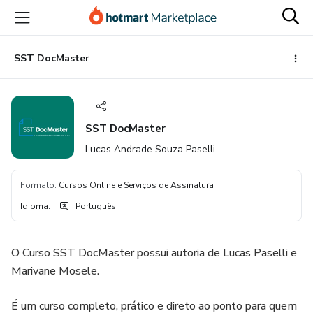
Ir
Ir
Ir
para
para
para
o
o
o
conteúdo
pagamento
rodapé
SST DocMaster
principal
SST DocMaster
Lucas Andrade Souza Paselli
Formato
:
Cursos Online e Serviços de Assinatura
Idioma
:
Português
O Curso SST DocMaster possui autoria de Lucas Paselli e
Marivane Mosele.
É um curso completo, prático e direto ao ponto para quem