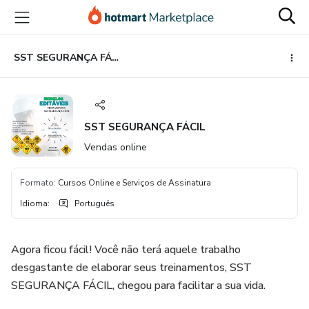
Ir
Ir
Ir
para
para
para
o
o
o
conteúdo
pagamento
rodapé
SST SEGURANÇA FÁCIL
principal
SST SEGURANÇA FÁCIL
Vendas online
Formato
:
Cursos Online e Serviços de Assinatura
Idioma
:
Português
Agora ficou fácil! Você não terá aquele trabalho
desgastante de elaborar seus treinamentos, SST
SEGURANÇA FÁCIL, chegou para facilitar a sua vida.