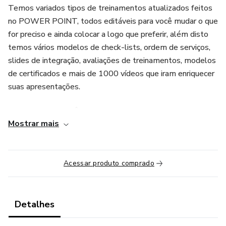
Temos variados tipos de treinamentos atualizados feitos
no POWER POINT, todos editáveis para você mudar o que
for preciso e ainda colocar a logo que preferir, além disto
temos vários modelos de check-lists, ordem de serviços,
slides de integração, avaliações de treinamentos, modelos
de certificados e mais de 1000 vídeos que iram enriquecer
suas apresentações.
INVISTA EM VOCÊ. Adquira agora mesmo o SST
Mostrar mais
SEGURANÇA FÁCIL.
Acessar produto comprado
Detalhes