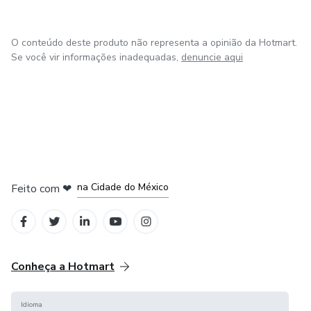
O conteúdo deste produto não representa a opinião da Hotmart.
Se você vir informações inadequadas,
denuncie aqui
em Bogotá
em Amsterdam
em Madrid
na Cidade do México
Feito com
❤
em Belo Horizonte
Conheça a Hotmart
Idioma