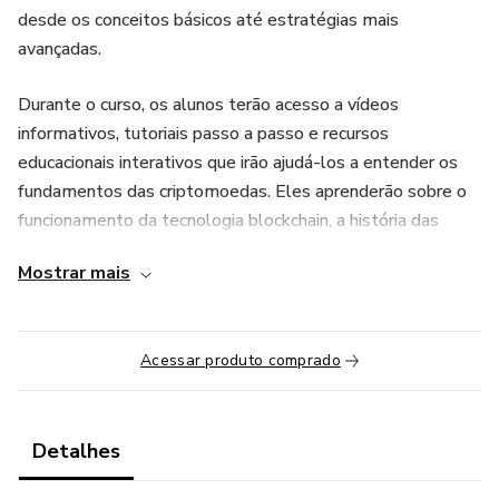
desde os conceitos básicos até estratégias mais
avançadas.
Durante o curso, os alunos terão acesso a vídeos
informativos, tutoriais passo a passo e recursos
educacionais interativos que irão ajudá-los a entender os
fundamentos das criptomoedas. Eles aprenderão sobre o
funcionamento da tecnologia blockchain, a história das
criptomoedas e como comprar, vender e armazenar
Mostrar mais
moedas digitais de forma segura.
Acessar produto comprado
Detalhes