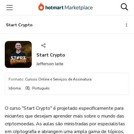
Ir
Ir
Ir
para
para
para
o
o
o
conteúdo
pagamento
rodapé
Start Crypto
principal
Start Crypto
Jefferson leite
Formato
:
Cursos Online e Serviços de Assinatura
Idioma
:
Português
O curso "Start Crypto" é projetado especificamente para
iniciantes que desejam aprender mais sobre o mundo das
criptomoedas. As aulas são ministradas por especialistas
em criptografia e abrangem uma ampla gama de tópicos,