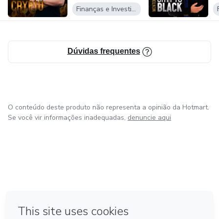
Finanças e Investimentos
Dúvidas frequentes
O conteúdo deste produto não representa a opinião da Hotmart.
Se você vir informações inadequadas,
denuncie aqui
em Amsterdam
em Madrid
em Bogotá
Feito com
❤