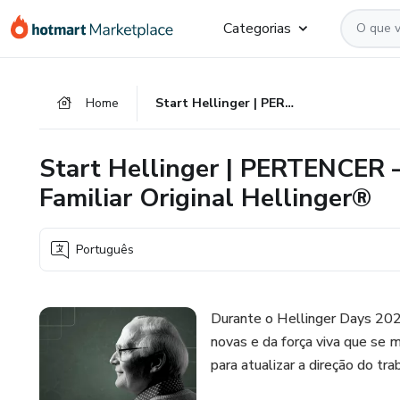
Ir
Ir
Ir
Categorias
para
para
para
o
o
o
conteúdo
pagamento
rodapé
Home
Start Hellinger | PERTENCER – Programa de Constelação Familiar Original Hellinger®
principal
Start Hellinger | PERTENCER 
Familiar Original Hellinger®
Português
Durante o Hellinger Days 202
novas e da força viva que se 
para atualizar a direção do tra