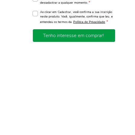
*
descadastrar a qualquer momento.
Ao clicar em Cadastrar, você confirma a sua inscrição
neste produto. Você, igualmente, confirma que leu, e
*
entendeu os termos da
Política de Privacidade
Tenho interesse em comprar!