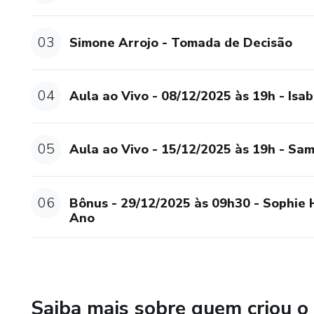
Esse momento se chama Start H
proposta, se conecte aos pro
03
Simone Arrojo - Tomada de Decisão
nova fase faz sentido para o
com consciência e presença.
04
Aula ao Vivo - 08/12/2025 às 19h - Isab
Para acessar o Start Hellinge
R$ 350,00.
05
Aula ao Vivo - 15/12/2025 às 19h - Sam
Serão 4 aulas ao vivo nas seg
disponíveis até 31/01/26) + u
você como crédito integral na
06
Bônus - 29/12/2025 às 09h30 - Sophie 
Ano
Saiba mais sobre quem criou o