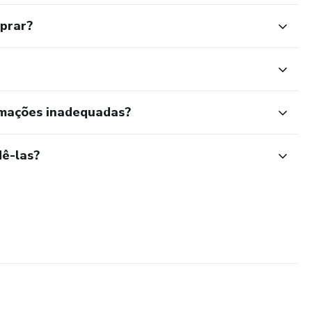
mprar?
rmações inadequadas?
ê-las?