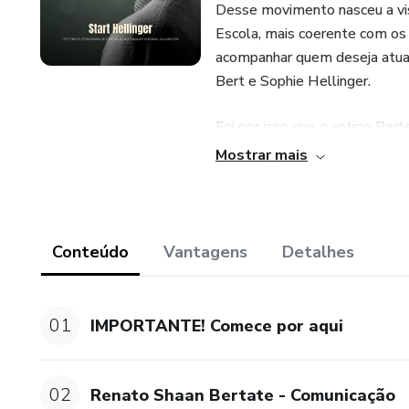
Desse movimento nasceu a vis
Escola, mais coerente com os
acompanhar quem deseja atuar 
Bert e Sophie Hellinger.
Foi por isso que o antigo Per
suspenso. A clareza que emer
Mostrar mais
estava pedindo para nascer. E
completa da estrutura, Sophi
se chamando Pertencer, um Pe
movimento essencial da vida. 
Conteúdo
Vantagens
Detalhes
deseja atuar com a força do tra
Aproveitando essa clareza e 
01
IMPORTANTE! Comece por aqui
e dezembro, criamos um momen
Um espaço para que você possa
oficial.
02
Renato Shaan Bertate - Comunicação