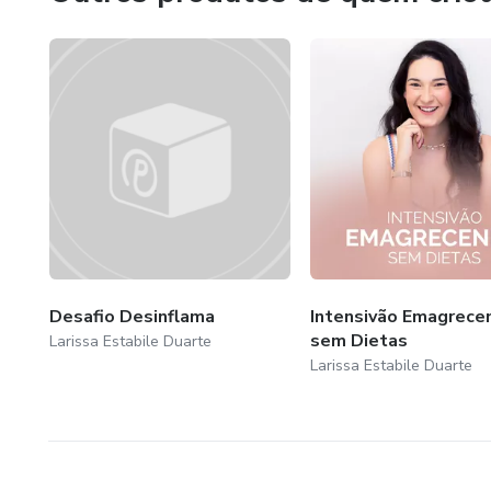
Atualmente eu atendo em consultório na cidade de Cambé
desafios online de emagrecimento sem dietas.
Desafio Desinflama
Intensivão Emagrece
sem Dietas
Larissa Estabile Duarte
Larissa Estabile Duarte