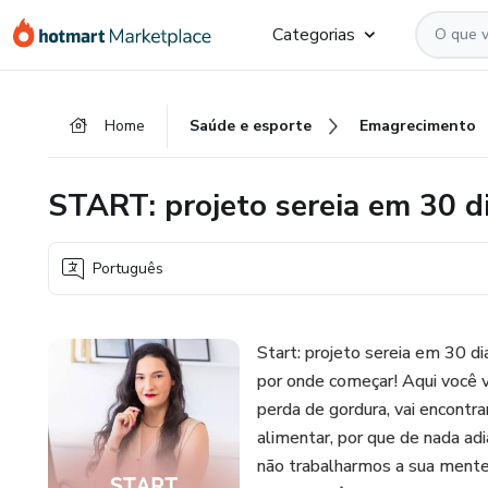
Ir
Ir
Ir
Categorias
para
para
para
o
o
o
conteúdo
pagamento
rodapé
Home
Saúde e esporte
Emagrecimento
principal
START: projeto sereia em 30 d
Português
Start: projeto sereia em 30 d
por onde começar! Aqui você 
perda de gordura, vai encont
alimentar, por que de nada a
não trabalharmos a sua ment