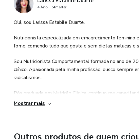
Larissa Estabile Duarte
4 Ano Hotmarter
Olá, sou Larissa Estabile Duarte.
Nutricionista especializada em emagrecimento feminino e
fome, comendo tudo que gosta e sem dietas malucas e sup
Sou Nutricionista Comportamental formada no ano de 20
clínico. Apaixonada pela minha profissão, busco sempre 
radicalismos.
Pós graduada em Nutrição Clinica, continuo me capacitan
ao publico novidades e inovações do mercado nutricional. 
Mostrar mais
resultados positivos e duradouros e justamente por co
relação a comida, pois acredito que para um emagrecime
corpo!
Outros produtos de quem crio