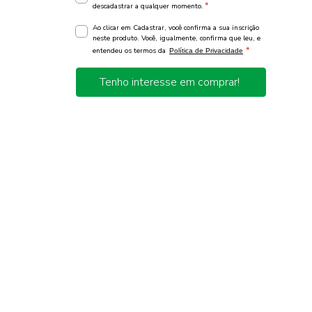
*
descadastrar a qualquer momento.
Ao clicar em Cadastrar, você confirma a sua inscrição
neste produto. Você, igualmente, confirma que leu, e
*
entendeu os termos da
Política de Privacidade
Tenho interesse em comprar!