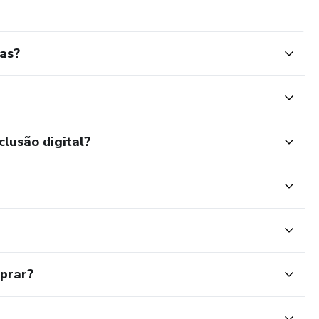
as?
clusão digital?
mprar?