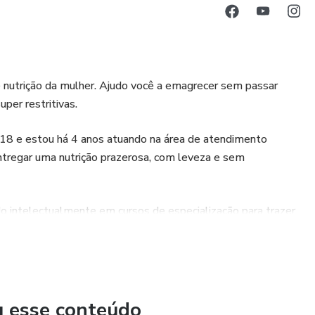
 nutrição da mulher. Ajudo você a emagrecer sem passar
er restritivas.
18 e estou há 4 anos atuando na área de atendimento
entregar uma nutrição prazerosa, com leveza e sem
do intelectualmente em cursos de especialização para trazer
O meu maior objetivo é realizar o seu sonho, trazendo
nta disso amo trabalhar com a mudança de comportamento em
nto efetivo precisamos trabalhar a mente em conjunto com o
u esse conteúdo