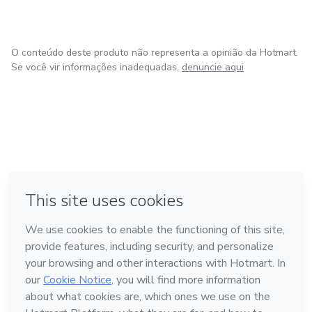
O conteúdo deste produto não representa a opinião da Hotmart.
Se você vir informações inadequadas,
denuncie aqui
em Bogotá
em Amsterdam
em Madrid
na Cidade do México
Feito com
❤
em Belo Horizonte
Conheça a Hotmart