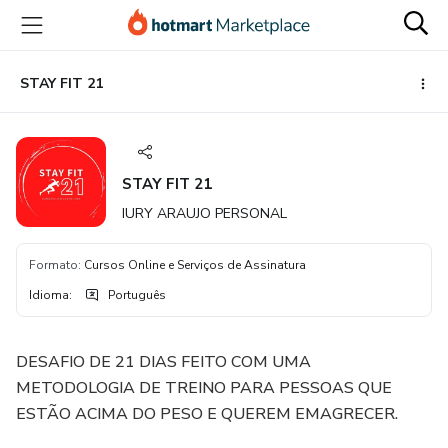
Ir
Ir
Ir
para
para
para
o
o
o
conteúdo
pagamento
rodapé
STAY FIT 21
principal
STAY FIT 21
IURY ARAUJO PERSONAL
Formato
:
Cursos Online e Serviços de Assinatura
Idioma
:
Português
DESAFIO DE 21 DIAS FEITO COM UMA
METODOLOGIA DE TREINO PARA PESSOAS QUE
ESTÃO ACIMA DO PESO E QUEREM EMAGRECER.