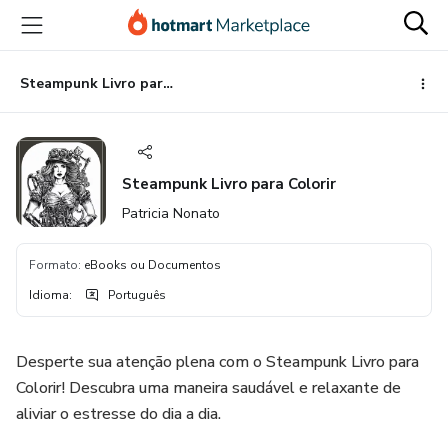
Ir
Ir
Ir
para
para
para
o
o
o
conteúdo
pagamento
rodapé
Steampunk Livro para Colorir
principal
Steampunk Livro para Colorir
Patricia Nonato
Formato
:
eBooks ou Documentos
Idioma
:
Português
Desperte sua atenção plena com o Steampunk Livro para
Colorir! Descubra uma maneira saudável e relaxante de
aliviar o estresse do dia a dia.