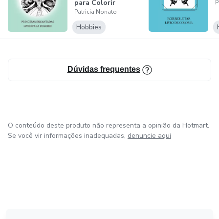
para Colorir
P
Patricia Nonato
Hobbies
Dúvidas frequentes
O conteúdo deste produto não representa a opinião da Hotmart.
Se você vir informações inadequadas,
denuncie aqui
em Bogotá
em Amsterdam
em Madrid