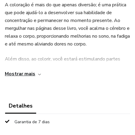
A coloração é mais do que apenas diversão; é uma prática
que pode ajudá-lo a desenvolver sua habilidade de
concentração e permanecer no momento presente. Ao
mergulhar nas páginas desse livro, você acalma o cérebro e
relaxa o corpo, proporcionando melhorias no sono, na fadiga
e até mesmo aliviando dores no corpo.
Além disso, ao colorir, você estará estimulando partes
específicas do cérebro que aprimoram o foco e a
Mostrar mais
concentração. Isso lhe oferece a oportunidade de se
desconectar dos pensamentos estressantes que tanto
nos afligem. Permita-se uma pausa revitalizante e
aproveite a terapia da coloração para melhorar seu bem-
Detalhes
estar geral.
Adquira agora o Steampunk Livro para Colorir e
Garantia de 7 dias
experimente os benefícios da atenção plena através dessa