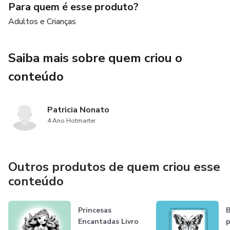
atividade prazerosa e terapêutica. Desperte seu potencial
Para quem é esse produto?
criativo, alivie o estresse e encontre tranquilidade em meio
Adultos e Crianças
às cores vibrantes e personagens encantadores.
Aproveite essa jornada de relaxamento e equilíbrio interior!
Saiba mais sobre quem criou o
conteúdo
Patricia Nonato
4 Ano Hotmarter
Outros produtos de quem criou esse
conteúdo
Princesas
B
Encantadas Livro
p