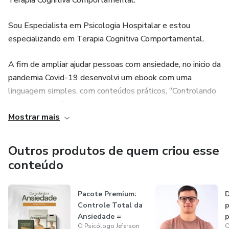
Terapia Cognitiva Comportamental.
Dormir melhor, focar nas tarefas e sentir-se mais seguro
consigo mesmo
Sou Especialista em Psicologia Hospitalar e estou
especializando em Terapia Cognitiva Comportamental.
A fim de ampliar ajudar pessoas com ansiedade, no inicio da
pandemia Covid-19 desenvolvi um ebook com uma
linguagem simples, com conteúdos práticos, “Controlando
a Ansiedade “ Explico de onde vem a ansiedade, até o que
Mostrar mais
ela causa.
Adquira o seu por um valor simbólico.
Outros produtos de quem criou esse
conteúdo
Pacote Premium:
D
Controle Total da
p
Ansiedade =
p
O Psicólogo Jeferson
O
Planner Estrat...
a