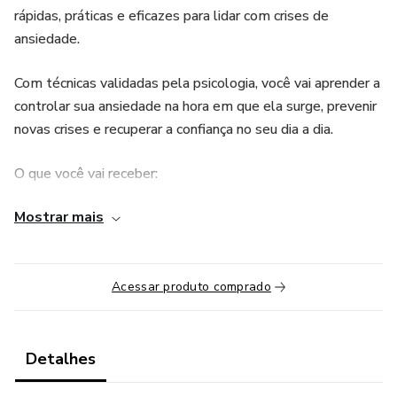
rápidas, práticas e eficazes para lidar com crises de
ansiedade.
Com técnicas validadas pela psicologia, você vai aprender a
controlar sua ansiedade na hora em que ela surge, prevenir
novas crises e recuperar a confiança no seu dia a dia.
O que você vai receber:
Mostrar mais
5 aulas em vídeo: entender por que a crise acontece,
técnicas de controle imediato e estratégias de prevenção.
Mini-guia PDF: checklist rápido para agir na hora da crise,
Acessar produto comprado
frases de ancoragem e resumo das técnicas.
Bônus exclusivos: checklist diário de prevenção, aula extra
Detalhes
sobre atenção plena.