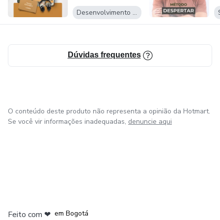
Desenvolvimento Pessoal
Dúvidas frequentes
O conteúdo deste produto não representa a opinião da Hotmart.
Se você vir informações inadequadas,
denuncie aqui
em Amsterdam
em Madrid
em Bogotá
Feito com
❤