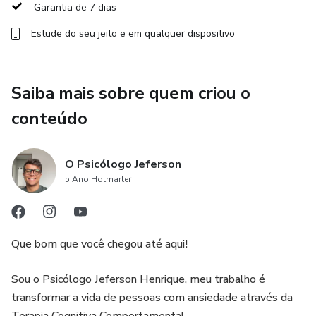
Garantia de 7 dias
Para quem é este kit:
Estude do seu jeito e em qualquer dispositivo
Pessoas que sofrem com crises de ansiedade e querem
controle imediato
Saiba mais sobre quem criou o
Quem deseja prevenir novas crises e retomar a rotina com
conteúdo
confiança
Quem quer ferramentas práticas, simples e rápidas de
O Psicólogo Jeferson
aplicar
5 Ano Hotmarter
Resultado esperado:
Que bom que você chegou até aqui!
Reduzir o pânico e o medo durante as crises
Sou o Psicólogo Jeferson Henrique, meu trabalho é
Recuperar o controle emocional e mental no dia a dia
transformar a vida de pessoas com ansiedade através da