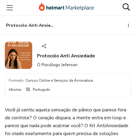
Ir
Ir
Ir
para
para
para
o
o
o
conteúdo
pagamento
rodapé
Protocolo Anti Ansiedade
principal
Protocolo Anti Ansiedade
O Psicólogo Jeferson
Formato
:
Cursos Online e Serviços de Assinatura
Idioma
:
Português
Você já sentiu aquela sensação de pânico que parece fora
de controle? O coração dispara, a mente entra em loop e
parece que nada pode acalmar você? O Kit AntiAnsiedade
foi criado exatamente para quem precisa de soluções