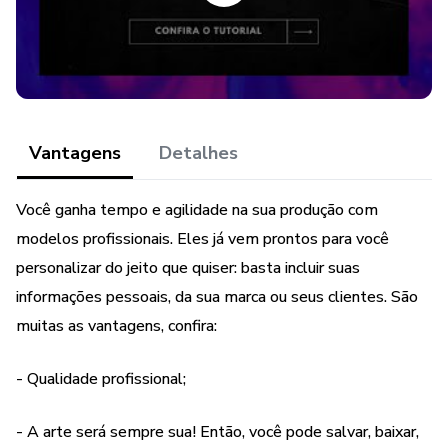
Deixe sua qualificação após a compra aqui no site e
GANHE GRATUITAMENTE 5 Kits Bônus que não são
específicos do nicho do pack e que contém:
+ KIT EMOJIS 3D
Vantagens
Detalhes
+ KIT ÍCONES FAVICON
Você ganha tempo e agilidade na sua produção com
+ KIT FIGURINHAS DO INSTAGRAM
modelos profissionais. Eles já vem prontos para você
+ KIT SOMBRAS TRANSPARENTES
personalizar do jeito que quiser: basta incluir suas
informações pessoais, da sua marca ou seus clientes. São
+ KIT PLANILHAS PARA REDES SOCIAIS
muitas as vantagens, confira:
Quer conferir outros PACKS de CANVA?
- Qualidade profissional;
- Confira nossos anúncios!
- A arte será sempre sua! Então, você pode salvar, baixar,