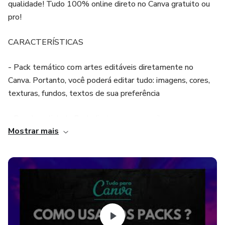
qualidade! Tudo 100% online direto no Canva gratuito ou
pro!
CARACTERÍSTICAS
- Pack temático com artes editáveis diretamente no
Canva. Portanto, você poderá editar tudo: imagens, cores,
texturas, fundos, textos de sua preferência
- Receba o link do Pack direto no seu email
Mostrar mais
- Ideal para postar no INSTAGRAM!
- Contém 30 ARTES DIFERENCIADAS, ideal para
produção de Stories temáticos
PROMOÇÃO