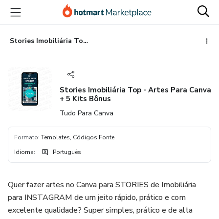
Ir
Ir
Ir
para
para
para
o
o
o
conteúdo
pagamento
rodapé
Stories Imobiliária Top - Artes Para Canva + 5 Kits Bônus
principal
Stories Imobiliária Top - Artes Para Canva
+ 5 Kits Bônus
Tudo Para Canva
Formato
:
Templates, Códigos Fonte
Idioma
:
Português
Quer fazer artes no Canva para STORIES de Imobiliária
para INSTAGRAM de um jeito rápido, prático e com
excelente qualidade? Super simples, prático e de alta