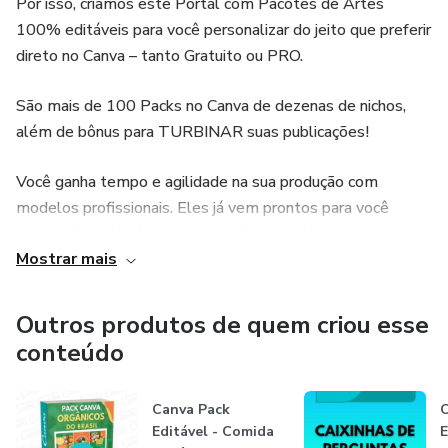
Por isso, criamos este Portal com Pacotes de Artes
- Os 5 Kits contidos nos Bônus não são específicos do
100% editáveis para você personalizar do jeito que preferir
tema do pack, mas são de muita qualidade para te ajudar a
direto no Canva – tanto Gratuito ou PRO.
turbinar suas publicações e você os receberá por email
São mais de 100 Packs no Canva de dezenas de nichos,
depois de qualificar a sua compra aqui no site.
além de bônus para TURBINAR suas publicações!
... Imperdível, afinal, já vem tudo pronto para você
Você ganha tempo e agilidade na sua produção com
personalizar como quiser!
modelos profissionais. Eles já vem prontos para você
personalizar do jeito que quiser: basta incluir suas
Mostrar mais
informações pessoais, da sua marca ou seus clientes.
Adquirindo nossos Packs, você receberá um PDF que abrirá
Outros produtos de quem criou esse
o pacote diretamente no seu Canva. Por isso, a arte será
conteúdo
sempre sua! Se você quiser salvar, baixar, mudar qualquer
elemento, cores, fontes, adicionar a pastas, enfim… Seu
Canva Pack
C
acesso será ilimitado e estará sempre disponível na sua
Editável - Comida
E
conta do Canva.