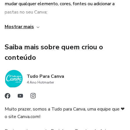
mudar qualquer elemento, cores, fontes ou adicionar a
pastas no seu Canva;
Mostrar mais
- Tudo abre e funciona tanto na versão do Canva gratuito
quanto na versão pro;
Saiba mais sobre quem criou o
- Sem precisar dominar técnicas avançadas de design;
conteúdo
- Sem ocupar memória do seu computador ou celular;
Tudo Para Canva
- Sem precisar instalar ou baixar programas;
4 Ano Hotmarter
- Sem necessidade de subir arquivos. Tudo na nuvem!
Muito prazer, somos a Tudo para Canva, uma equipe que ❤
- Você só paga uma vez: seu acesso será ilimitado e estará
o site Canva.com!
sempre disponível na sua conta do Canva;