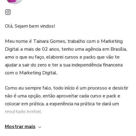
Olá, Sejam bem vindos!
Meu nome é Tainara Gomes, trabalho com o Marketing
Digital a mais de 02 anos, tenho uma agência em Brasília,
amo o que eu faço, elaborei cursos e packs que vão te
ajudar a sair do zero e ter a sua independência financeira
com o Marketing Digital.
Como eu sempre falo, todo início é um processo e desistir
não é uma opção, então aproveitar cada curso e pack e
colocar em prática, a experiência na prática te dará um
resultado incrível.
Mostrar mais
Demorei a decidir entrar para o digital e me arrependi por
ter demorado tanto, hoje sou uma pessoa realizada,