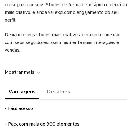
conseguir criar seus Stories de forma bem rápida e deixá-lo
mais criativo, e ainda vai explodir o engajamento do seu
perfil.
Deixando seus stories mais criativos, gera uma conexão
com seus seguidores, assim aumenta suas interações e
vendas.
Neste Pack você vai ter: Wallpaper, caixa de perguntas,
Mostrar mais
capa de fundo, stickers, elementos, sombras, texturas,
moji, frases, circles, bordas e transparências.
Vantagens
Detalhes
Pack completo para facilitar seu dia a dia de forma rápida e
criativa.
- Fácil acesso
- Pack com mais de 900 elementos