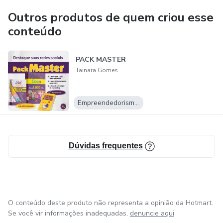
trabalho no conforto da minha casa e não é uma
Outros produtos de quem criou esse
propaganda enganosa só para vender alguma coisa, falo
conteúdo
por experiência própria. Então aproveita que esse
metaverso é incrível.
PACK MASTER
Tainara Gomes
Empreendedorismo Digital
Dúvidas frequentes
O conteúdo deste produto não representa a opinião da Hotmart.
Se você vir informações inadequadas,
denuncie aqui