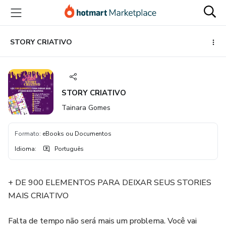
Ir
Ir
Ir
para
para
para
o
o
o
conteúdo
pagamento
rodapé
STORY CRIATIVO
principal
STORY CRIATIVO
Tainara Gomes
Formato
:
eBooks ou Documentos
Idioma
:
Português
+ DE 900 ELEMENTOS PARA DEIXAR SEUS STORIES
MAIS CRIATIVO
Falta de tempo não será mais um problema. Você vai