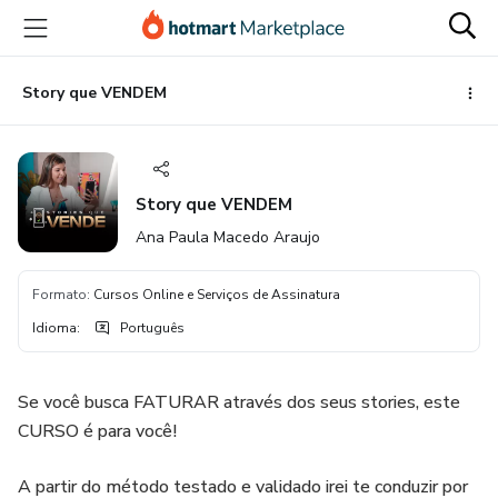
Ir
Ir
Ir
para
para
para
o
o
o
conteúdo
pagamento
rodapé
Story que VENDEM
principal
Story que VENDEM
Ana Paula Macedo Araujo
Formato
:
Cursos Online e Serviços de Assinatura
Idioma
:
Português
Se você busca FATURAR através dos seus stories, este
CURSO é para você!
A partir do método testado e validado irei te conduzir por