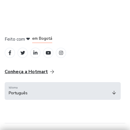
em Amsterdam
em Madrid
em Bogotá
Feito com
❤
em Belo Horizonte
na Cidade do México
Conheça a Hotmart
Idioma
Português