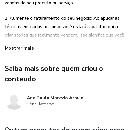
vendas do seu produto ou serviço.
2. Aumente o faturamento do seu negócio: Ao aplicar as
técnicas ensinadas no curso, você estará capacitado(a) a
criar stories que realmente vendem. Isso significa que você
poderá aumentar o faturamento do seu negócio, seja ele
Mostrar mais
físico ou digital, através da utilização estratégica dos
stories. Com histórias persuasivas e envolventes, você será
Saiba mais sobre quem criou o
capaz de conquistar a confiança e o interesse do seu
público, levando-os a tomar a ação desejada, seja ela a
conteúdo
compra de um produto, a contratação de um serviço ou
qualquer outra ação que gere lucro para o seu negócio.
Ana Paula Macedo Araujo
4 Ano Hotmarter